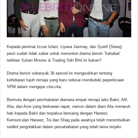
o
p
k
k
Kepada peminat Izzue Islam, Liyana Jasmay, dan Syarif (Sleeq)
pasti sudah tidak sabar untuk menonton drama bersiri ‘Sahabat’
terbitan Suhan Movies & Trading Sdn Bhd ini bukan?
Drama bersiri sebanyak 36 episod ini mengisahkan tentang
kehidupan tujuh remaja yang baru selesai menduduki peperiksaan
SPM dalam mengejar cita-cita.
Bermula dengan pershabatan diantara empat remaja iaitu Bakri, Alif,
Alia, dan Azie yang berkawan rapat, namun dalam diam Alia menaruh
hati kepada Bakri dan terpaksa bersaing dengan Haneez.
Kemunculan Haneez, Toi dan Shaq pada awalnya telah menimbulkan
sedikit pergolakkan dalam persahabatan yang telah lama terjalin.