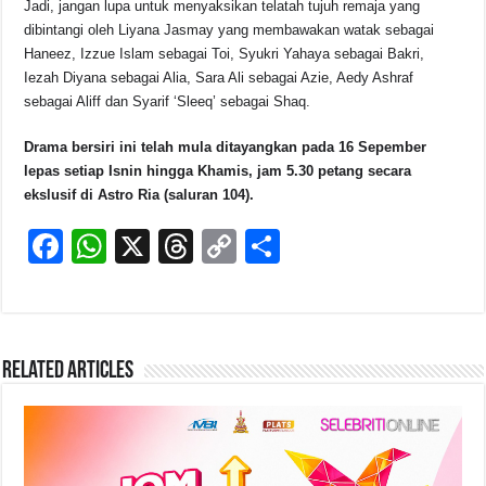
Jadi, jangan lupa untuk menyaksikan telatah tujuh remaja yang
dibintangi oleh Liyana Jasmay yang membawakan watak sebagai
Haneez, Izzue Islam sebagai Toi, Syukri Yahaya sebagai Bakri,
Iezah Diyana sebagai Alia, Sara Ali sebagai Azie, Aedy Ashraf
sebagai Aliff dan Syarif ‘Sleeq’ sebagai Shaq.
Drama bersiri ini telah mula ditayangkan pada 16 Sepember
lepas setiap Isnin hingga Khamis, jam 5.30 petang secara
ekslusif di Astro Ria (saluran 104).
F
W
X
T
C
S
a
h
hr
o
h
c
at
e
p
ar
e
s
a
y
e
Related Articles
b
A
d
Li
o
p
s
n
o
p
k