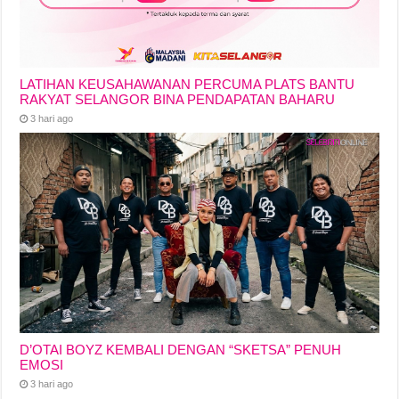
LATIHAN KEUSAHAWANAN PERCUMA PLATS BANTU
RAKYAT SELANGOR BINA PENDAPATAN BAHARU
3 hari ago
D’OTAI BOYZ KEMBALI DENGAN “SKETSA” PENUH
EMOSI
3 hari ago