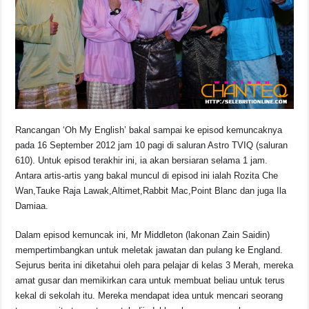
o
p
s
n
o
p
k
k
Rancangan ‘Oh My English’ bakal sampai ke episod kemuncaknya
pada 16 September 2012 jam 10 pagi di saluran Astro TVIQ (saluran
610). Untuk episod terakhir ini, ia akan bersiaran selama 1 jam.
Antara artis-artis yang bakal muncul di episod ini ialah Rozita Che
Wan,Tauke Raja Lawak,Altimet,Rabbit Mac,Point Blanc dan juga Ila
Damiaa.
Dalam episod kemuncak ini, Mr Middleton (lakonan Zain Saidin)
mempertimbangkan untuk meletak jawatan dan pulang ke England.
Sejurus berita ini diketahui oleh para pelajar di kelas 3 Merah, mereka
amat gusar dan memikirkan cara untuk membuat beliau untuk terus
kekal di sekolah itu. Mereka mendapat idea untuk mencari seorang