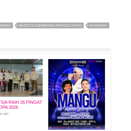
FARASU
MAJESTICASEMBRANICAPRODUCTIONS
RUHARASY
SIA RAIH 35 PINGAT
OPA 2026
gu ago