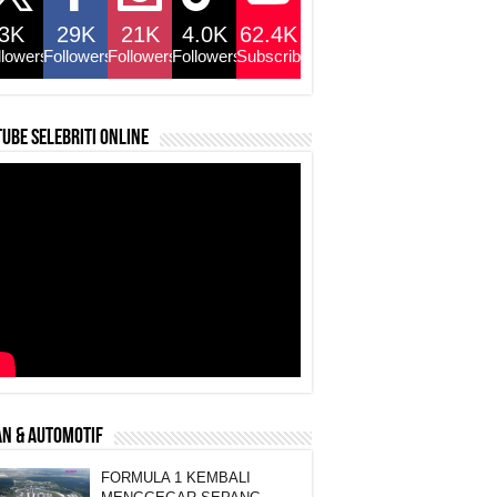
3K
29K
21K
4.0K
62.4K
llowers
Followers
Followers
Followers
Subscribers
ube selebriti online
N & AUTOMOTIF
FORMULA 1 KEMBALI