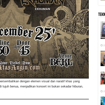
TEK
2
persembahkan dengan elemen visual dan naratif khas yang
ujuh benua, menjadikan konsert ini bukan sekadar hiburan,
2