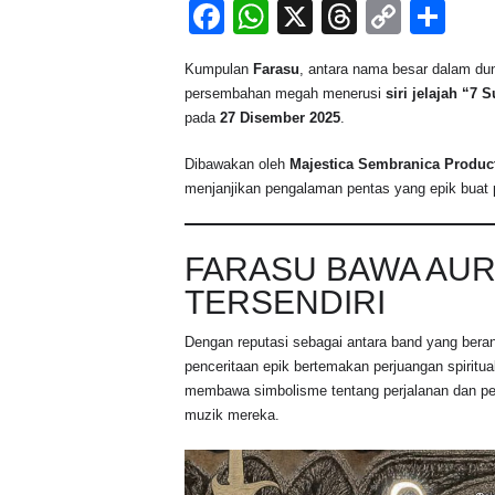
F
W
X
T
C
S
a
h
hr
o
h
Kumpulan
Farasu
, antara nama besar dalam du
c
at
e
p
ar
persembahan megah menerusi
siri jelajah “7
e
s
a
y
e
pada
27 Disember 2025
.
b
A
d
Li
Dibawakan oleh
Majestica Sembranica Produc
o
p
s
n
menjanjikan pengalaman pentas yang epik buat 
o
p
k
k
FARASU BAWA AUR
TERSENDIRI
Dengan reputasi sebagai antara band yang bera
penceritaan epik bertemakan perjuangan spiritu
membawa simbolisme tentang perjalanan dan p
muzik mereka.