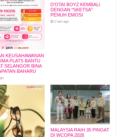
D’OTAI BOYZ KEMBALI
DENGAN “SKETSA”
PENUH EMOSI
1 hari ago
AN KEUSAHAWANAN
MA PLATS BANTU
T SELANGOR BINA
APATAN BAHARU
ago
MALAYSIA RAIH 35 PINGAT
DI WCOPA 2026