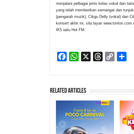
menjalani pelbagai jenis kelas vokal dan tar
yang telah memberikan semangat dan tunjuk-a
(pengarah muzik), Cikgu Delly (vokal) dan C
konsert akhir ini, sila layari www.tonton.com
IK5 iaitu Hot FM.
F
W
X
T
C
S
a
h
hr
o
h
c
at
e
p
a
e
s
a
y
e
Related Articles
b
A
d
Li
o
p
s
n
o
p
k
k