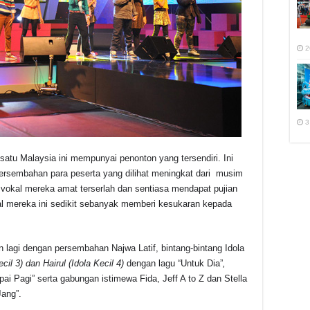
2
3
satu Malaysia ini mempunyai penonton yang tersendiri. Ini
n persembahan para peserta yang dilihat meningkat dari musim
vokal mereka amat terserlah dan sentiasa mendapat pujian
kal mereka ini sedikit sebanyak memberi kesukaran kepada
kan lagi dengan persembahan Najwa Latif, bintang-bintang Idola
ecil 3) dan Hairul (Idola Kecil 4)
dengan lagu “Untuk Dia”
,
ai Pagi” serta gabungan istimewa Fida, Jeff A to Z dan Stella
Jang”.