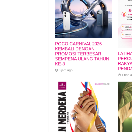
POCO CARNIVAL 2026
KEMBALI DENGAN
LATIH
PROMOSI TERBESAR
PERCU
SEMPENA ULANG TAHUN
RAKYA
KE-8
PEND
6 jam ago
1 hari 