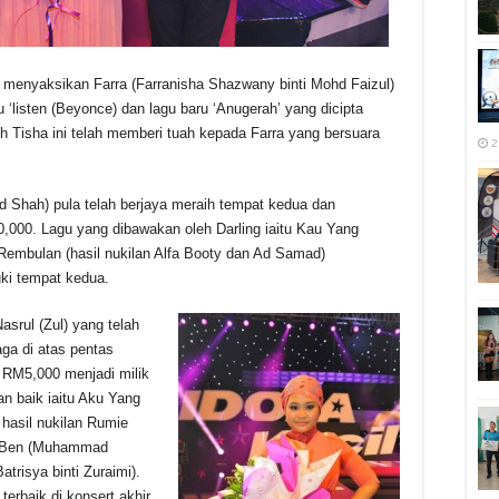
lah menyaksikan Farra (Farranisha Shazwany binti Mohd Faizul)
‘listen (Beyonce) dan lagu baru ‘Anugerah’ yang dicipta
leh Tisha ini telah memberi tuah kepada Farra yang bersuara
2
 Shah) pula telah berjaya meraih tempat kedua dan
000. Lagu yang dibawakan oleh Darling iaitu Kau Yang
 Rembulan (hasil nukilan Alfa Booty dan Ad Samad)
ki tempat kedua.
srul (Zul) yang telah
ga di atas pentas
 RM5,000 menjadi milik
n baik iaitu Aku Yang
i hasil nukilan Rumie
eh Ben (Muhammad
atrisya binti Zuraimi).
erbaik di konsert akhir