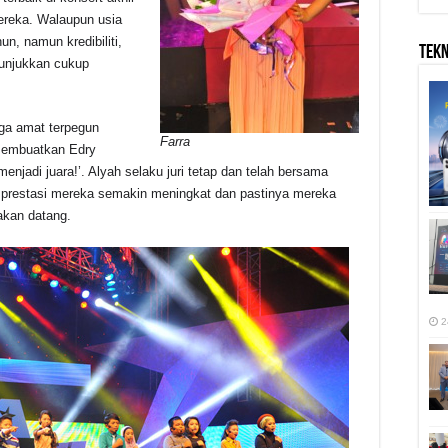
ereka. Walaupun usia
un, namun kredibiliti,
TEK
unjukkan cukup
uga amat terpegun
Farra
 membuatkan Edry
enjadi juara!’. Alyah selaku juri tetap dan telah bersama
prestasi mereka semakin meningkat dan pastinya mereka
akan datang.
2