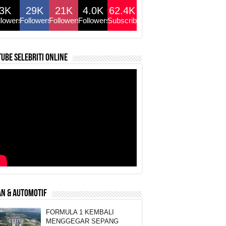
3K
29K
21K
4.0K
62.4K
llowers
Followers
Followers
Followers
Subscribers
ube selebriti online
N & AUTOMOTIF
FORMULA 1 KEMBALI
MENGGEGAR SEPANG