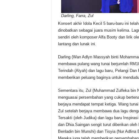
Darling, Farra, Zul
Konsert akhir Idola Kecil 5 baru-baru ini te
dinobatkan sebagai juara musim kelima. Lagu 
sendiri oleh komposer Alfa Booty dan lirik o
lantang dan lunak ini.
Darling (Wan Adlyn Massyah binti Mohammad
membawa pulang wang tunai berjumlah RM10,
Terindah (Alyah) dan lagu baru, Pelangi Dan
memberikan peluang baginya untuk mendudu
Sementara itu, Zul (Muhammad Zulfeka bin Na
menguasai persembahan yang cukup bertena
berjaya mendapat tempat ketiga. Wang tunai
Zul setelah berjaya membawa dua lagu denga
Tersakti (oleh Judika) dan lagu baru Inspiras
dan Dhia.Saingan sengit turut diberikan ol
Benladin bin Munshi) dan Tisyia (Nur Adlina B
Mereka juga telah memberikan persembahan t