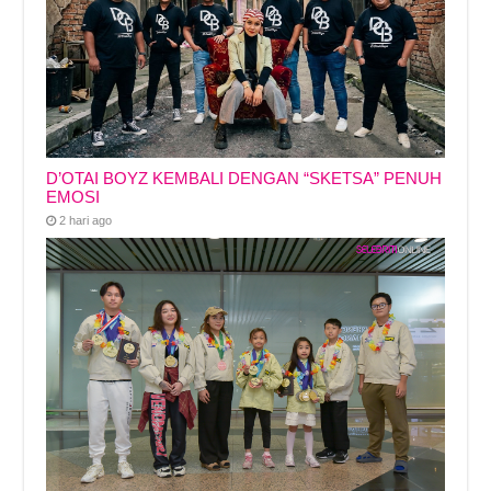
D’OTAI BOYZ KEMBALI DENGAN “SKETSA” PENUH
EMOSI
2 hari ago