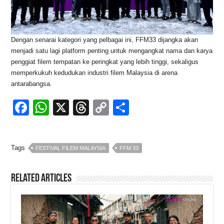
Dengan senarai kategori yang pelbagai ini, FFM33 dijangka akan
menjadi satu lagi platform penting untuk mengangkat nama dan karya
penggiat filem tempatan ke peringkat yang lebih tinggi, sekaligus
memperkukuh kedudukan industri filem Malaysia di arena
antarabangsa.
F
W
X
T
C
S
a
h
hr
o
h
c
at
e
p
ar
Tags
FESTIVAL FILEM MALAYSIA
FFM 33
e
s
a
y
e
b
A
d
Li
Related Articles
o
p
s
n
o
p
k
k