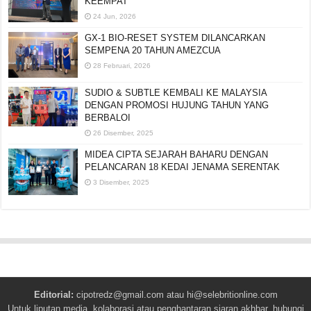
KEEMPAT
24 Jun, 2026
GX-1 BIO-RESET SYSTEM DILANCARKAN
SEMPENA 20 TAHUN AMEZCUA
28 Februari, 2026
SUDIO & SUBTLE KEMBALI KE MALAYSIA
DENGAN PROMOSI HUJUNG TAHUN YANG
BERBALOI
26 Disember, 2025
MIDEA CIPTA SEJARAH BAHARU DENGAN
PELANCARAN 18 KEDAI JENAMA SERENTAK
3 Disember, 2025
Editorial:
cipotredz@gmail.com
atau
hi@selebritionline.com
Untuk liputan media, kolaborasi atau penghantaran siaran akhbar, hubungi