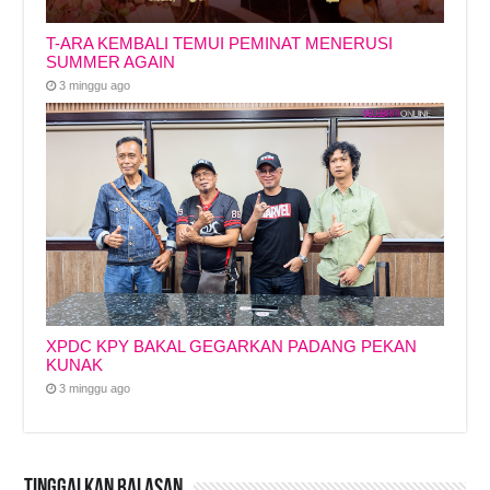
T-ARA KEMBALI TEMUI PEMINAT MENERUSI
SUMMER AGAIN
3 minggu ago
XPDC KPY BAKAL GEGARKAN PADANG PEKAN
KUNAK
3 minggu ago
Tinggalkan Balasan