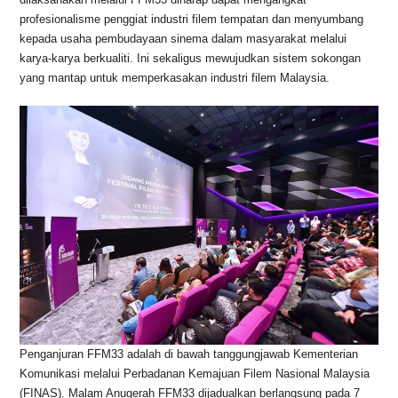
o
p
k
profesionalisme penggiat industri filem tempatan dan menyumbang
k
kepada usaha pembudayaan sinema dalam masyarakat melalui
karya-karya berkualiti. Ini sekaligus mewujudkan sistem sokongan
yang mantap untuk memperkasakan industri filem Malaysia.
Penganjuran FFM33 adalah di bawah tanggungjawab Kementerian
Komunikasi melalui Perbadanan Kemajuan Filem Nasional Malaysia
(FINAS). Malam Anugerah FFM33 dijadualkan berlangsung pada 7