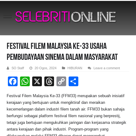
Festival Filem Malaysia Ke-33 Usaha
Pembudayaan Sinema Dalam Masyarakat
SO Staff
20 Ogos, 2024
HIBURAN
Leave a comment
F
W
X
T
C
S
a
h
hr
o
h
Festival Filem Malaysia Ke-33 (FFM33) merupakan sebuah inisiatif
c
at
e
p
ar
kerajaan yang bertujuan untuk mengiktiraf dan meraikan
e
s
a
y
e
kecemerlangan dalam industri filem tanah air. FFM33 bukan sahaja
berfungsi sebagai platform festival filem nasional yang berprestij,
b
A
d
Li
tetapi juga bertujuan mengukuhkan jaringan dan kerjasama strategik
o
p
s
n
antara kerajaan dan pihak industri. Program-program yang
dilaksanakan melalui FFM33 diharap dapat mengangkat