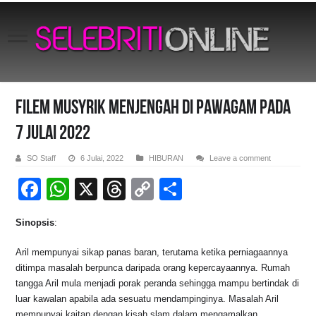
Filem Musyrik Menjengah Di Pawagam Pada
7 Julai 2022
SO Staff
6 Julai, 2022
HIBURAN
Leave a comment
F
W
X
T
C
S
a
h
hr
o
h
Sinopsis
:
c
at
e
p
ar
e
s
a
y
e
Aril mempunyai sikap panas baran, terutama ketika perniagaannya
ditimpa masalah berpunca daripada orang kepercayaannya. Rumah
b
A
d
Li
tangga Aril mula menjadi porak peranda sehingga mampu bertindak di
o
p
s
n
luar kawalan apabila ada sesuatu mendampinginya. Masalah Aril
mempunyai kaitan dengan kisah slam dalam mengamalkan