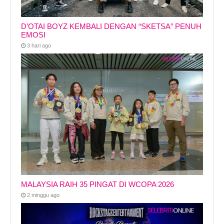
D’OTAI BOYZ KEMBALI DENGAN “SKETSA” PENUH
EMOSI
3 hari ago
MALAYSIA RAIH 35 PINGAT DI WCOPA 2026
2 minggu ago