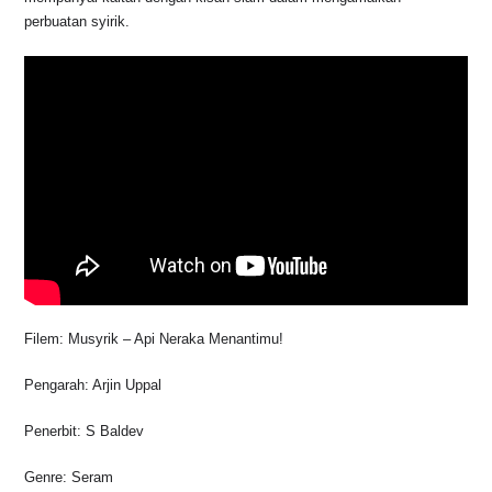
o
p
k
perbuatan syirik.
k
Filem: Musyrik – Api Neraka Menantimu!
Pengarah: Arjin Uppal
Penerbit: S Baldev
Genre: Seram