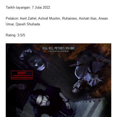
Tarikh tayangan: 7 Julai 2022
Pelakon: Aeril Zafrel, Ashraf Muslim, Ruhainies, Aishah Ilias, Arwan
Umar, Qaseh Shuhada
Rating :3.5/5