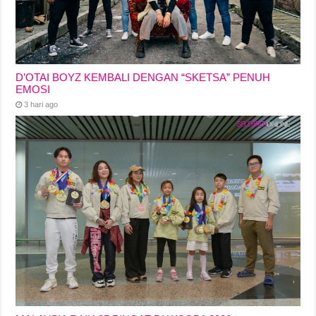
D’OTAI BOYZ KEMBALI DENGAN “SKETSA” PENUH
EMOSI
3 hari ago