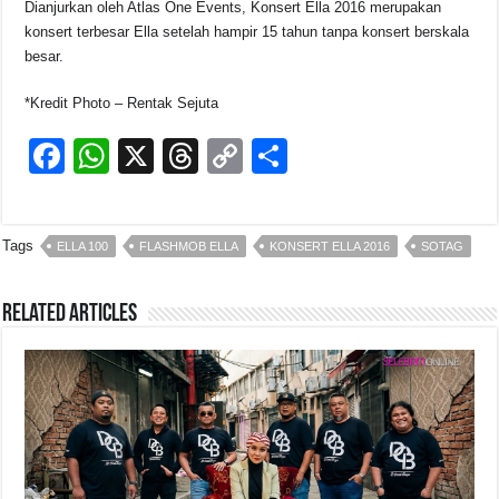
Dianjurkan oleh Atlas One Events, Konsert Ella 2016 merupakan
konsert terbesar Ella setelah hampir 15 tahun tanpa konsert berskala
besar.
*Kredit Photo – Rentak Sejuta
F
W
X
T
C
S
a
h
hr
o
h
c
at
e
p
ar
Tags
ELLA 100
FLASHMOB ELLA
KONSERT ELLA 2016
SOTAG
e
s
a
y
e
b
A
d
Li
Related Articles
o
p
s
n
o
p
k
k