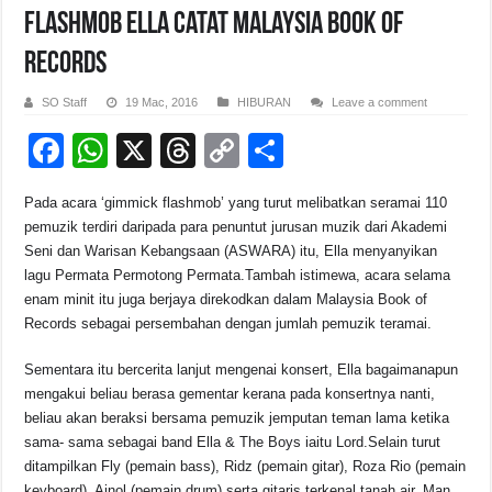
Flashmob Ella Catat Malaysia Book of
Records
SO Staff
19 Mac, 2016
HIBURAN
Leave a comment
F
W
X
T
C
S
a
h
hr
o
h
Pada acara ‘gimmick flashmob’ yang turut melibatkan seramai 110
c
at
e
p
ar
pemuzik terdiri daripada para penuntut jurusan muzik dari Akademi
e
s
a
y
e
Seni dan Warisan Kebangsaan (ASWARA) itu, Ella menyanyikan
lagu Permata Permotong Permata.Tambah istimewa, acara selama
b
A
d
Li
enam minit itu juga berjaya direkodkan dalam Malaysia Book of
o
p
s
n
Records sebagai persembahan dengan jumlah pemuzik teramai.
o
p
k
Sementara itu bercerita lanjut mengenai konsert, Ella bagaimanapun
k
mengakui beliau berasa gementar kerana pada konsertnya nanti,
beliau akan beraksi bersama pemuzik jemputan teman lama ketika
sama- sama sebagai band Ella & The Boys iaitu Lord.Selain turut
ditampilkan Fly (pemain bass), Ridz (pemain gitar), Roza Rio (pemain
keyboard), Ainol (pemain drum) serta gitaris terkenal tanah air, Man