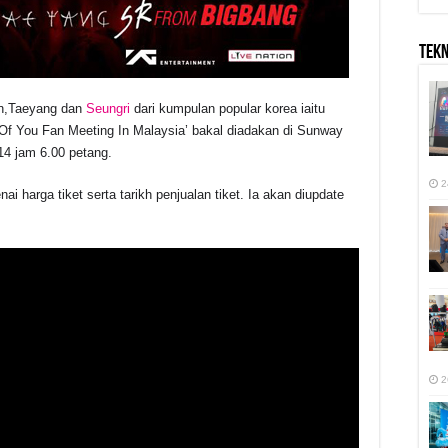
TEK
on,Taeyang dan
Seungri
dari kumpulan popular korea iaitu
 Of You Fan Meeting In Malaysia’ bakal diadakan di Sunway
4 jam 6.00 petang.
2
i harga tiket serta tarikh penjualan tiket. Ia akan diupdate
2