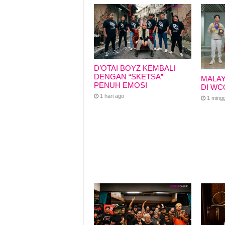
o
p
k
k
D’OTAI BOYZ KEMBALI
DENGAN “SKETSA”
MALAY
PENUH EMOSI
DI WC
1 hari ago
1 ming