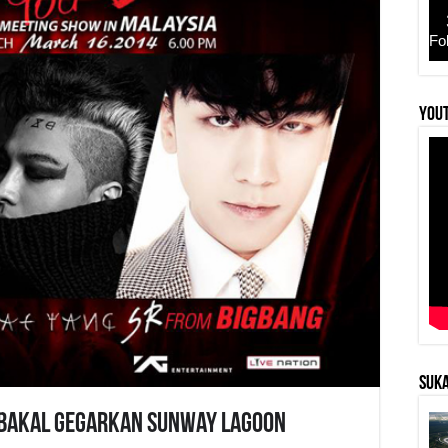
Fo
YouT
SUKA
 Bakal Gegarkan Sunway Lagoon