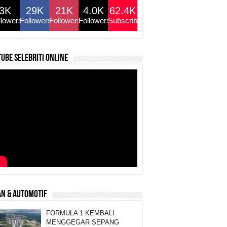
3K
29K
21K
4.0K
62.4K
llowers
Followers
Followers
Followers
Subscribers
ube selebriti online
N & AUTOMOTIF
FORMULA 1 KEMBALI
MENGGEGAR SEPANG