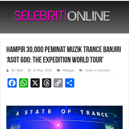
Hampir 30,000 Peminat Muzik Trance Banjiri
‘ASOT 600: The Expedition World Tour’
SO Staff
16 Mac, 2013
Pelbagai
Leave a comment
F
W
X
T
C
S
a
h
hr
o
h
c
at
e
p
ar
e
s
a
y
e
b
A
d
Li