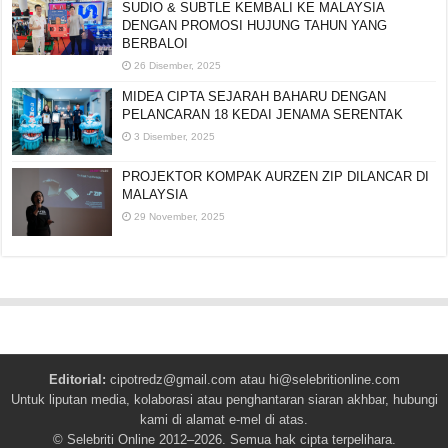
SUDIO & SUBTLE KEMBALI KE MALAYSIA
DENGAN PROMOSI HUJUNG TAHUN YANG
BERBALOI
26 Disember, 2025
MIDEA CIPTA SEJARAH BAHARU DENGAN
PELANCARAN 18 KEDAI JENAMA SERENTAK
3 Disember, 2025
PROJEKTOR KOMPAK AURZEN ZIP DILANCAR DI
MALAYSIA
29 November, 2025
Editorial:
cipotredz@gmail.com
atau
hi@selebritionline.com
Untuk liputan media, kolaborasi atau penghantaran siaran akhbar, hubungi
kami di alamat e-mel di atas.
© Selebriti Online 2012–2026. Semua hak cipta terpelihara.