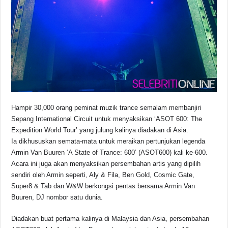
o
p
s
n
o
p
k
k
Hampir 30,000 orang peminat muzik trance semalam membanjiri
Sepang International Circuit untuk menyaksikan ‘ASOT 600: The
Expedition World Tour’ yang julung kalinya diadakan di Asia.
Ia dikhususkan semata-mata untuk meraikan pertunjukan legenda
Armin Van Buuren ‘A State of Trance: 600’ (ASOT600) kali ke-600.
Acara ini juga akan menyaksikan persembahan artis yang dipilih
sendiri oleh Armin seperti, Aly & Fila, Ben Gold, Cosmic Gate,
Super8 & Tab dan W&W berkongsi pentas bersama Armin Van
Buuren, DJ nombor satu dunia.
Diadakan buat pertama kalinya di Malaysia dan Asia, persembahan