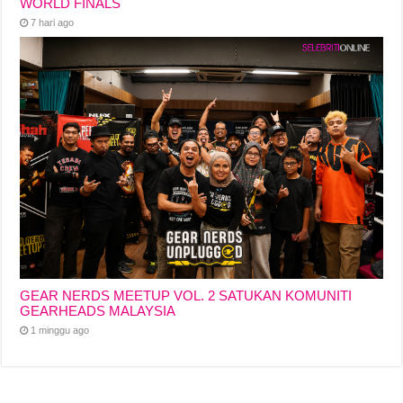
WORLD FINALS
7 hari ago
GEAR NERDS MEETUP VOL. 2 SATUKAN KOMUNITI
GEARHEADS MALAYSIA
1 minggu ago