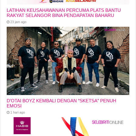
LATIHAN KEUSAHAWANAN PERCUMA PLATS BANTU
RAKYAT SELANGOR BINA PENDAPATAN BAHARU
23 jam ago
D’OTAI BOYZ KEMBALI DENGAN “SKETSA” PENUH
EMOSI
1 hari ago