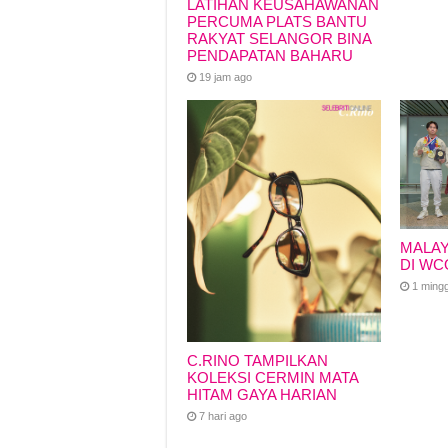
LATIHAN KEUSAHAWANAN
PERCUMA PLATS BANTU
RAKYAT SELANGOR BINA
PENDAPATAN BAHARU
19 jam ago
MALAY
DI WC
1 ming
C.RINO TAMPILKAN
KOLEKSI CERMIN MATA
HITAM GAYA HARIAN
7 hari ago