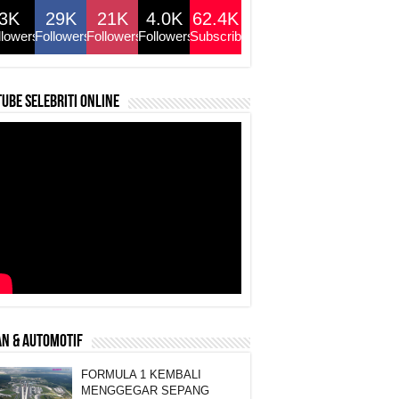
3K
29K
21K
4.0K
62.4K
llowers
Followers
Followers
Followers
Subscribers
ube selebriti online
N & AUTOMOTIF
FORMULA 1 KEMBALI
MENGGEGAR SEPANG