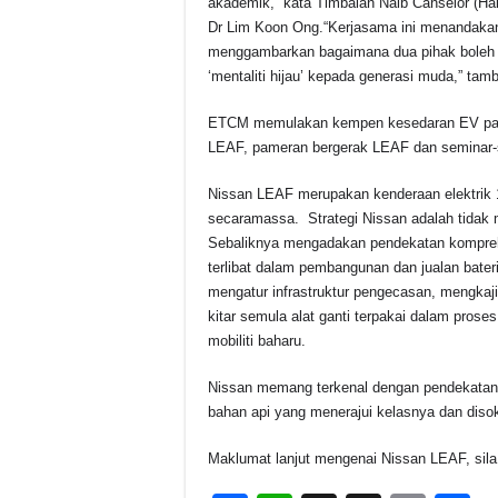
akademik,” kata Timbalan Naib Canselor (Ha
Dr Lim Koon Ong.“Kerjasama ini menandakan
menggambarkan bagaimana dua pihak boleh
‘mentaliti hijau’ kepada generasi muda,” tam
ETCM memulakan kempen kesedaran EV pada 
LEAF, pameran bergerak LEAF dan seminar-
Nissan LEAF merupakan kenderaan elektrik 1
secaramassa. Strategi Nissan adalah tida
Sebaliknya mengadakan pendekatan kompreh
terlibat dalam pembangunan dan jualan bateri
mengatur infrastruktur pengecasan, mengkaj
kitar semula alat ganti terpakai dalam pro
mobiliti baharu.
Nissan memang terkenal dengan pendekatan
bahan api yang menerajui kelasnya dan disoko
Maklumat lanjut mengenai Nissan LEAF, sil