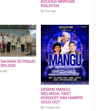
KOLEKSI WARISAN
MALAYSIA
5 hari ago
SIA RAIH 35 PINGAT
OPA 2026
gu ago
DEMAM MANGU
MELANDA, TIKET
KONSERT KINI HAMPIR
SOLD OUT
1 minggu ago