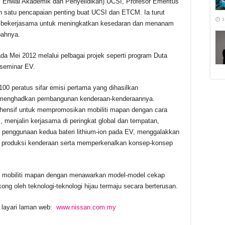
l Ehwal Akademik dan Penyelidikan) UCSI, Profesor Emeritus
 satu pencapaian penting buat UCSI dan ETCM. Ia turut
3
 bekerjasama untuk meningkatkan kesedaran dan menanam
bahnya.
Mei 2012 melalui pelbagai projek seperti program Duta
seminar EV.
00 peratus sifar emisi pertama yang dihasilkan
k menghadkan pembangunan kenderaan-kenderaannya.
ensif untuk mempromosikan mobiliti mapan dengan cara
, menjalin kerjasama di peringkat global dan tempatan,
i penggunaan kedua bateri lithium-ion pada EV, menggalakkan
ses produksi kenderaan serta memperkenalkan konsep-konsep
 mobiliti mapan dengan menawarkan model-model cekap
ng oleh teknologi-teknologi hijau termaju secara berterusan.
a layari laman web:
www.nissan.com.my