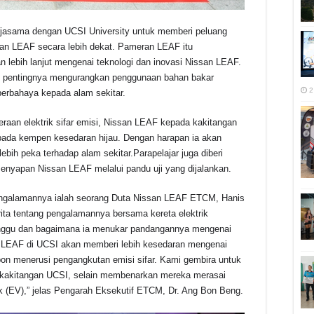
jasama dengan UCSI University untuk memberi peluang
san LEAF secara lebih dekat. Pameran LEAF itu
 lebih lanjut mengenai teknologi dan inovasi Nissan LEAF.
g pentingnya mengurangkan penggunaan bahan bakar
2
berbahaya kepada alam sekitar.
an elektrik sifar emisi, Nissan LEAF kepada kakitangan
ipada kempen kesedaran hijau. Dengan harapan ia akan
bih peka terhadap alam sekitar.Parapelajar juga diberi
senyapan Nissan LEAF melalui pandu uji yang dijalankan.
pengalamannya ialah seorang Duta Nissan LEAF ETCM, Hanis
ta tentang pengalamannya bersama kereta elektrik
ggu dan bagaimana ia menukar pandangannya mengenai
 LEAF di UCSI akan memberi lebih kesedaran mengenai
on menerusi pengangkutan emisi sifar. Kami gembira untuk
 kakitangan UCSI, selain membenarkan mereka merasai
ik (EV),” jelas Pengarah Eksekutif ETCM, Dr. Ang Bon Beng.