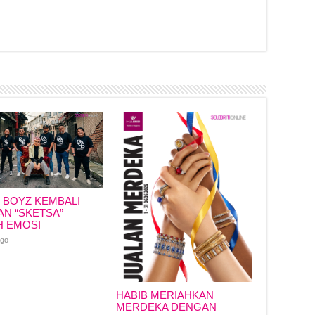
r
I BOYZ KEMBALI
N “SKETSA”
H EMOSI
ago
HABIB MERIAHKAN
MERDEKA DENGAN