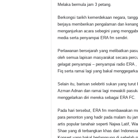
Melaka bermula jam 3 petang.
Berkongsi tarikh kemerdekaan negara, tangg
berjaya memberikan pengalaman dan kenang
menganjurkan acara sebegini yang menggabung
media serta penyampai ERA fm sendiri.
Perlawanan bersejarah yang melibatkan pa
oleh semua lapisan masyarakat secara perc
gelagat penyampai – penyampai radio ERA , p
Fiq serta ramai lagi yang bakal menggegar
Selain itu, barisan selebriti sukan yang turu
Azman Adnan dan ramai lagi mewakili pas
menggelarkan diri mereka sebagai ERA FC.
Pada hari tersebut, ERA fm membawakan muz
para penonton yang hadir pada malam itu 
artis popular tanahair seperti Najwa Latif, W
Shae yang di terbangkan khas dari Indones
Konsert yang bakal berlangsung di sebelah m