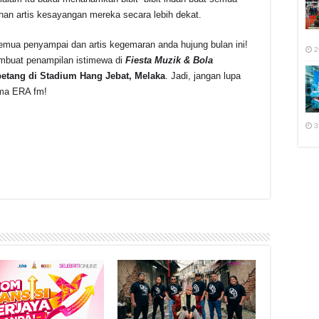
an artis kesayangan mereka secara lebih dekat.
ua penyampai dan artis kegemaran anda hujung bulan ini!
2
mbuat penampilan istimewa
di
Fiesta Muzik & Bola
etang di Stadium Hang Jebat, Melaka
. Jadi, jangan lupa
ama ERA fm!
3
r