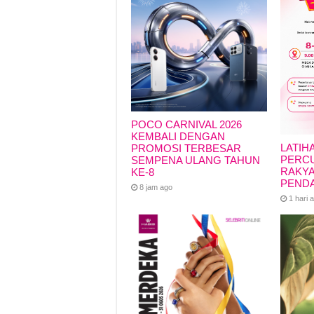
POCO CARNIVAL 2026
KEMBALI DENGAN
LATIH
PROMOSI TERBESAR
PERCU
SEMPENA ULANG TAHUN
RAKYA
KE-8
PEND
8 jam ago
1 hari 