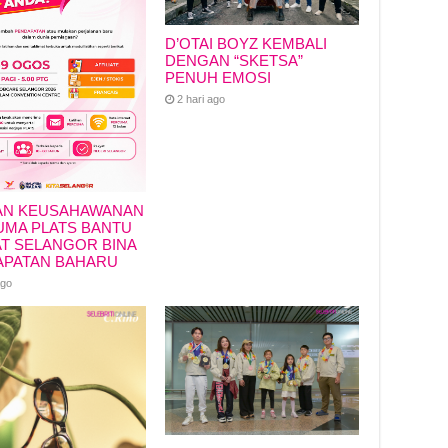
D’OTAI BOYZ KEMBALI
DENGAN “SKETSA”
PENUH EMOSI
2 hari ago
AN KEUSAHAWANAN
MA PLATS BANTU
T SELANGOR BINA
APATAN BAHARU
ago