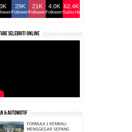
3K
29K
21K
4.0K
62.4K
llowers
Followers
Followers
Followers
Subscribers
ube selebriti online
N & AUTOMOTIF
FORMULA 1 KEMBALI
MENGGEGAR SEPANG