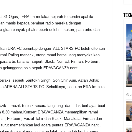
TEK
al 31 Ogos, ERA fm melakar sejarah tersendiri apabila
an manis kepada peminat radio mereka dengan
kan banyak pihak seperti selebriti sukan, para artis dan
sukan ERA FC berentap dengan ALL STARS FC boleh ditonton
uma! Paling menarik, orang ramai berpeluang menyaksikan
ara artis tanahair seperti Black, Nomad, Firman, Forteen ,
kan gelanggang bola sepak ERAVAGANZA nanti!
t beraksi seperti Santokh Singh, Soh Chin Aun, Azlan Johar,
ukan ARENA ALLSTARS FC. Sebaliknya, pasukan ERA fm pula
2
ik – muzik terbaik secara langsung dan tidak berbayar buat
jam 8.30 malam.Konsert ERAVAGANZA menampilkan ramai
aris , Forteen , Faizal Tahir dan Black. Manakala, Firman dan
ia turut memeriahkan lagi acara pentas ERAVAGANZA nanti.
alam itu bakal menanamkan bibit- bibit indah buat semua