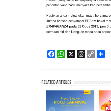
penonton yang hadir menyaksikan persembah
Pastikan anda meluangkan masa bersama sem
Jumpa barisan penyampai ERA fm bakal me
ERAVAGANZA
pada 31 Ogos 2013, jam 3 p
sertakan diri dan luangkan masa anda bers
F
W
X
T
C
S
a
h
hr
o
h
c
at
e
p
a
e
s
a
y
e
Related Articles
b
A
d
Li
o
p
s
n
o
p
k
k