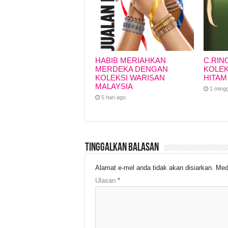
HABIB MERIAHKAN
C.RIN
MERDEKA DENGAN
KOLEK
KOLEKSI WARISAN
HITAM
MALAYSIA
1 ming
5 hari ago
Tinggalkan Balasan
Alamat e-mel anda tidak akan disiarkan.
Med
Ulasan
*