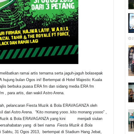
2
 melibatkan ramai artis ternama serta jaguh-jaguh bolasepak
hujung bulan Ogos ini! Bertempat di Hotel Majestic Kuala
ajlis berbuka puasa ERA fm dan sidang media ERA fm
, para artis, dan wakil Astro Arena.
dalah, pelancaran Fiesta Muzik & Bola ERAVAGANZA oleh
l dari Astro Arena. “Kito monang yooo..kito monang yoooo” ,
iesta Muzik & Bola ERAVAGANZA yang kini menjadi siulan
persahabatan yang di beri nama
Fiesta Muzik & Bola
ari Sabtu, 31 Ogos 2013, bertempat di Stadium Hang Jebat,