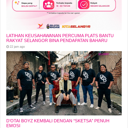
LATIHAN KEUSAHAWANAN PERCUMA PLATS BANTU
RAKYAT SELANGOR BINA PENDAPATAN BAHARU
22 jam ago
D’OTAI BOYZ KEMBALI DENGAN “SKETSA” PENUH
EMOSI