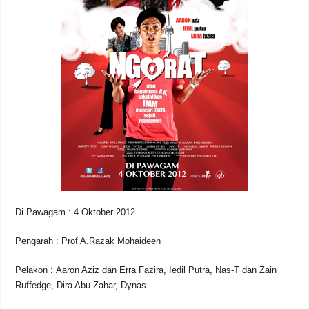
o
p
s
n
o
p
k
k
Di Pawagam : 4 Oktober 2012
Pengarah : Prof A.Razak Mohaideen
Pelakon : Aaron Aziz dan Erra Fazira, Iedil Putra, Nas-T dan Zain
Ruffedge, Dira Abu Zahar, Dynas