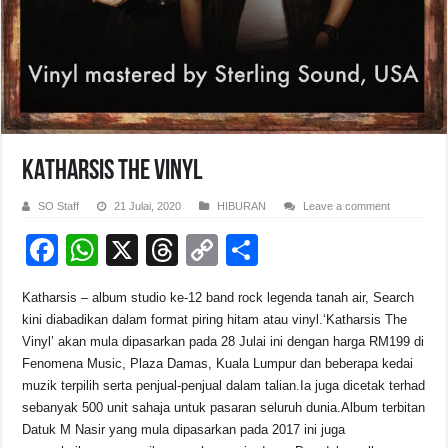
KATHARSIS THE VINYL
SO Staff
21 Julai, 2020
HIBURAN
Leave a comment
F
W
X
T
C
S
a
h
hr
o
h
Katharsis – album studio ke-12 band rock legenda tanah air, Search
c
at
e
p
ar
kini diabadikan dalam format piring hitam atau vinyl.‘Katharsis The
e
s
a
y
e
Vinyl’ akan mula dipasarkan pada 28 Julai ini dengan harga RM199 di
Fenomena Music, Plaza Damas, Kuala Lumpur dan beberapa kedai
b
A
d
Li
muzik terpilih serta penjual-penjual dalam talian.Ia juga dicetak terhad
o
p
s
n
sebanyak 500 unit sahaja untuk pasaran seluruh dunia.Album terbitan
Datuk M Nasir yang mula dipasarkan pada 2017 ini juga
o
p
k