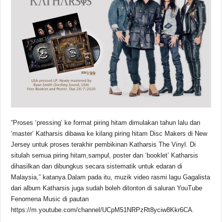
“Proses ‘pressing’ ke format piring hitam dimulakan tahun lalu dan
‘master’ Katharsis dibawa ke kilang piring hitam Disc Makers di New
Jersey untuk proses terakhir pembikinan Katharsis The Vinyl. Di
situlah semua piring hitam,sampul, poster dan ‘booklet’ Katharsis
dihasilkan dan dibungkus secara sistematik untuk edaran di
Malaysia,” katanya.Dalam pada itu, muzik video rasmi lagu Gagalista
dari album Katharsis juga sudah boleh ditonton di saluran YouTube
Fenomena Music di pautan
https://m.youtube.com/channel/UCpM51NRPzRt8yciw8Kkr6CA.