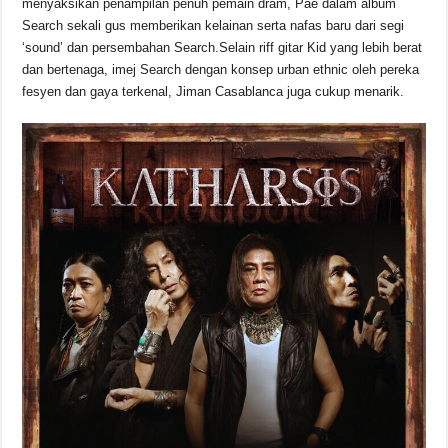
menyaksikan penampilan penuh pemain dram, Pae dalam album
k
Search sekali gus memberikan kelainan serta nafas baru dari segi
‘sound’ dan persembahan Search.Selain riff gitar Kid yang lebih berat
dan bertenaga, imej Search dengan konsep urban ethnic oleh pereka
fesyen dan gaya terkenal, Jiman Casablanca juga cukup menarik.