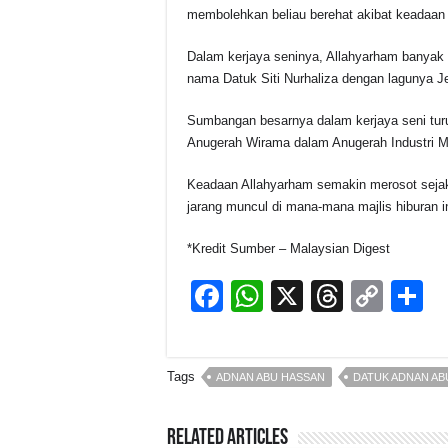
membolehkan beliau berehat akibat keadaan
Dalam kerjaya seninya, Allahyarham banyak 
nama Datuk Siti Nurhaliza dengan lagunya Je
Sumbangan besarnya dalam kerjaya seni tur
Anugerah Wirama dalam Anugerah Industri M
Keadaan Allahyarham semakin merosot sejak
jarang muncul di mana-mana majlis hiburan in
*Kredit Sumber – Malaysian Digest
F
W
X
T
C
S
a
h
hr
o
h
c
at
e
p
a
Tags
ADNAN ABU HASSAN
DATUK ADNAN AB
e
s
a
y
e
b
A
d
Li
Related Articles