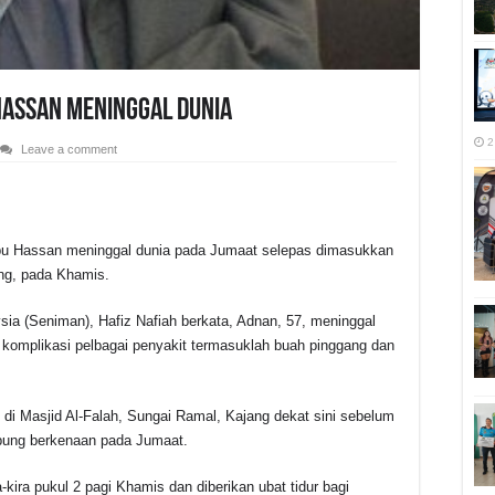
assan Meninggal Dunia
2
Leave a comment
bu Hassan meninggal dunia pada Jumaat selepas dimasukkan
r
ang, pada Khamis.
a (Seniman), Hafiz Nafiah berkata, Adnan, 57, meninggal
at komplikasi pelbagai penyakit termasuklah buah pinggang dan
i Masjid Al-Falah, Sungai Ramal, Kajang dekat sini sebelum
pung berkenaan pada Jumaat.
kira pukul 2 pagi Khamis dan diberikan ubat tidur bagi