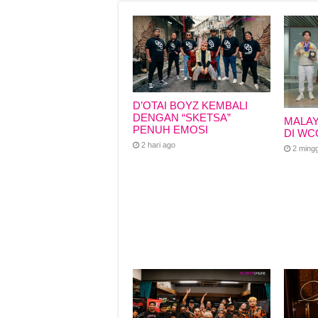
o
p
s
n
o
p
k
k
D’OTAI BOYZ KEMBALI
DENGAN “SKETSA”
MALAY
PENUH EMOSI
DI WC
2 hari ago
2 ming