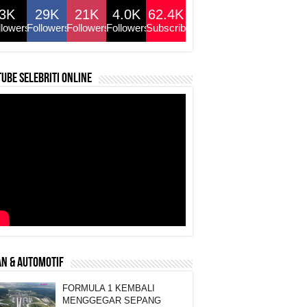
3K
29K
21K
4.0K
62.4K
llowers
Followers
Followers
Followers
Subscribers
ube selebriti online
N & AUTOMOTIF
FORMULA 1 KEMBALI
MENGGEGAR SEPANG