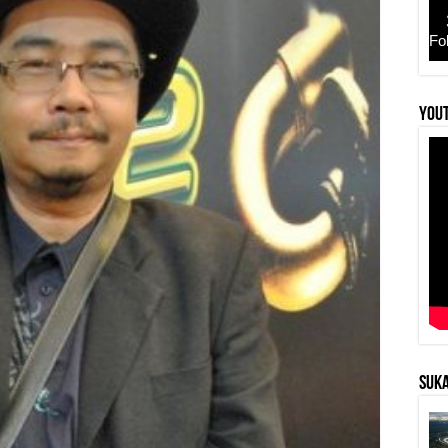
Fo
YouT
SUKA