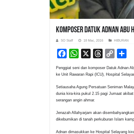
Komposer Datuk Adnan Abu H
SO Staff
18 Mac, 2016
HIBURAN
F
W
X
T
C
S
a
h
hr
o
h
Penggiat seni dan komposer Datuk Adnan A
c
at
e
p
a
ke Unit Rawaran Rapi (ICU), Hospital Selay
e
s
a
y
e
Setiausaha Agung Persatuan Seniman Malaysi
b
A
d
Li
dunia kira-kira pukul 2.15 pagi Jumaat akib
o
p
s
n
serangan angin ahmar.
o
p
k
Jenazah Allahyarjam akan disembahyangkan d
k
dikebumikan di tanah perkuburan Islam kam
Adnan dimasukkan ke Hospital Selayang kira-