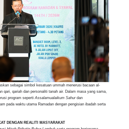
ruskan sebagai simbol kesatuan ummah menerusi bacaan al-
 qari, qariah dan personaliti tanah air. Dalam masa yang sama,
rusi program seperti
Assalamualaikum Sahur
dan
am pada waktu utama Ramadan dengan pengisian ibadah serta
KAT DENGAN REALITI MASYARAKAT
rusi
Hijrah Prihatin Bubur Lambuk
serta program berjenama