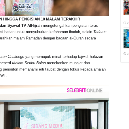
AN HINGGA PENGISIAN 10 MALAM TERAKHIR
2
an Syawal TV AlHijrah
mengetengahkan pengisian teras
i harian untuk menyuburkan kefahaman ibadah, selain
Tadarus
rahkan malam Ramadan dengan bacaan al-Quran secara
3
uran Challenge
yang memupuk minat terhadap tajwid, hafazan
 seperti
Malam Seribu Bulan
menekankan munajat dan
 penonton memahami erti taubat dengan fokus kepada amalan
SWT.