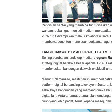
Pengisian santai yang membina turut disajikan
warisan, sekali gus menjadi medium merapatka
2026 turut ditampilkan melalui kolaborasi Rare
membawa penonton menelusuri perjalanan agung
LANGIT DAKWAH: TV ALHIJRAH TELAH ME
Seiring perubahan landskap media,
program Ra
strategi digital berskala besar apabila TV AlHijr
memfokuskan kandungan dakwah eksklusif untuk 
Menurut Namanzee, realiti hari ini memperlihat
platform digital berbanding televisyen. Juster
sebaliknya kandungan yang memang direka khus
digital lain. Antara format utama ialah kandunga
Drop
yang lebih padat, terus kepada mesej, dan 