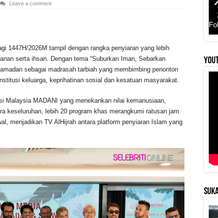
Leave a comment
Fo
gi 1447H/2026M tampil dengan rangka penyiaran yang lebih
imanan serta ihsan. Dengan tema “Suburkan Iman, Sebarkan
YouT
n Ramadan sebagai madrasah tarbiah yang membimbing penonton
stitusi keluarga, keprihatinan sosial dan kesatuan masyarakat.
rasi Malaysia MADANI yang menekankan nilai kemanusiaan,
ra keseluruhan, lebih 20 program khas merangkumi ratusan jam
l, menjadikan TV AlHijrah antara platform penyiaran Islam yang
SUKA