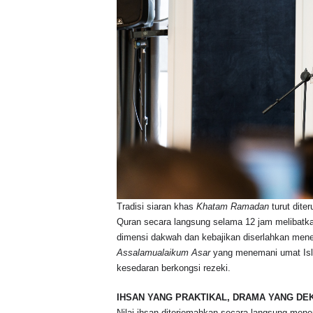
Tradisi siaran khas
Khatam Ramadan
turut dite
Quran secara langsung selama 12 jam melibatkan
dimensi dakwah dan kebajikan diserlahkan mene
Assalamualaikum Asar
yang menemani umat Isl
kesedaran berkongsi rezeki.
IHSAN YANG PRAKTIKAL, DRAMA YANG DE
Nilai ihsan diterjemahkan secara langsung mene