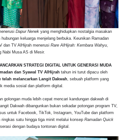
 menerusi
Dapur Nenek
yang menghidupkan nostalgia masakan
n hubungan keluarga menjelang berbuka. Keunikan Ramadan
 TV dan TV AlHijrah menerusi
Rare AlHijrah: Kembara Wahyu
,
 Nabi Musa AS di Mesir.
LANCARKAN STRATEGI DIGITAL UNTUK GENERASI MUDA
madan dan Syawal TV AlHijrah
tahun ini turut dipacu oleh
ah
telah melancarkan Langit Dakwah
, sebuah platform yang
media sosial dan platform digital.
kan golongan muda lebih cepat mencari kandungan dakwah di
u, Langit Dakwah dibangunkan bukan sekadar potongan program TV,
us untuk Facebook, TikTok, Instagram, YouTube dan platform
n ringkas satu hingga tiga minit melalui konsep
Ramadan Quick
serasi dengan budaya tontonan digital.