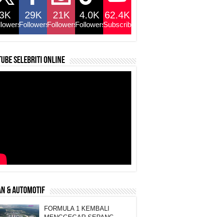
3K
29K
21K
4.0K
62.4K
llowers
Followers
Followers
Followers
Subscribers
ube selebriti online
N & AUTOMOTIF
FORMULA 1 KEMBALI