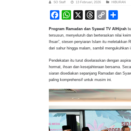
SO Staff
13 Februari, 2026
HIBURAN
F
W
X
T
C
S
a
h
hr
o
h
Program Ramadan dan Syawal TV AlHijrah
ba
c
at
e
p
ar
tersusun, menyeluruh dan berteraskan nilai ke
e
s
a
y
e
Ihsan”, stesen penyiaran Islam itu meletakka
dari sahur hingga malam, sambil mengukuhkan in
b
A
d
Li
o
p
s
n
Pendekatan itu turut diselaraskan dengan aspi
hormat, ihsan dan kesejahteraan bersama. Seca
o
p
k
siaran disediakan sepanjang Ramadan dan Syawa
k
paling komprehensif untuk musim ini.