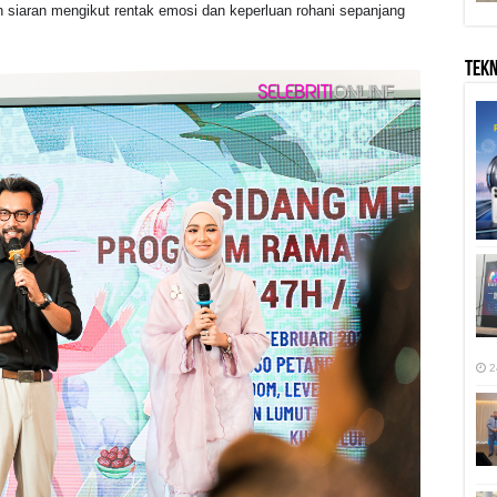
 siaran mengikut rentak emosi dan keperluan rohani sepanjang
TEK
2