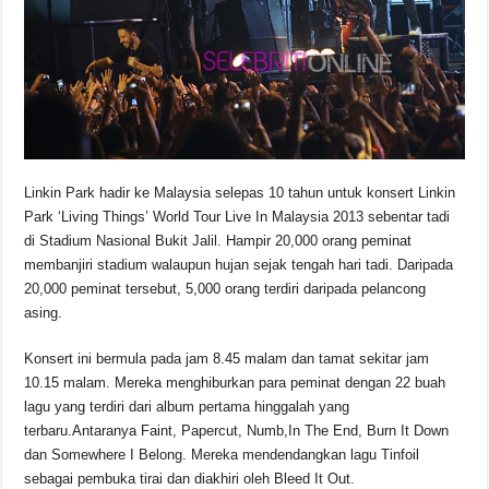
o
p
s
n
o
p
k
k
Linkin Park hadir ke Malaysia selepas 10 tahun untuk konsert Linkin
Park ‘Living Things’ World Tour Live In Malaysia 2013 sebentar tadi
di Stadium Nasional Bukit Jalil. Hampir 20,000 orang peminat
membanjiri stadium walaupun hujan sejak tengah hari tadi. Daripada
20,000 peminat tersebut, 5,000 orang terdiri daripada pelancong
asing.
Konsert ini bermula pada jam 8.45 malam dan tamat sekitar jam
10.15 malam. Mereka menghiburkan para peminat dengan 22 buah
lagu yang terdiri dari album pertama hinggalah yang
terbaru.Antaranya Faint, Papercut, Numb,In The End, Burn It Down
dan Somewhere I Belong. Mereka mendendangkan lagu Tinfoil
sebagai pembuka tirai dan diakhiri oleh Bleed It Out.