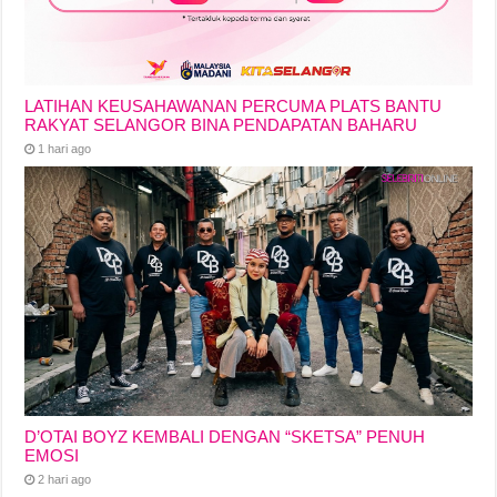
LATIHAN KEUSAHAWANAN PERCUMA PLATS BANTU
RAKYAT SELANGOR BINA PENDAPATAN BAHARU
1 hari ago
D’OTAI BOYZ KEMBALI DENGAN “SKETSA” PENUH
EMOSI
2 hari ago