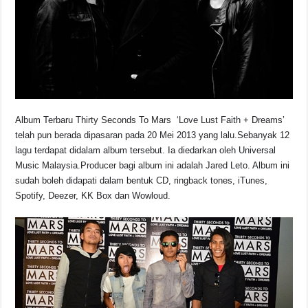
o
p
s
n
o
p
k
k
Album Terbaru Thirty Seconds To Mars ‘Love Lust Faith + Dreams’
telah pun berada dipasaran pada 20 Mei 2013 yang lalu.Sebanyak 12
lagu terdapat didalam album tersebut. Ia diedarkan oleh Universal
Music Malaysia.Producer bagi album ini adalah Jared Leto. Album ini
sudah boleh didapati dalam bentuk CD, ringback tones, iTunes,
Spotify, Deezer, KK Box dan Wowloud.