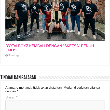
D’OTAI BOYZ KEMBALI DENGAN “SKETSA” PENUH
EMOSI
3 hari ago
Tinggalkan Balasan
Alamat e-mel anda tidak akan disiarkan.
Medan diperlukan ditanda
dengan
*
Ulasan
*