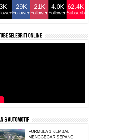
3K
29K
21K
4.0K
62.4K
llowers
Followers
Followers
Followers
Subscribers
ube selebriti online
N & AUTOMOTIF
FORMULA 1 KEMBALI
MENGGEGAR SEPANG