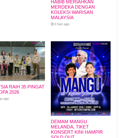
HABIB MERIAHKAN
MERDEKA DENGAN
KOLEKSI WARISAN
MALAYSIA
4 hari ago
SIA RAIH 35 PINGAT
OPA 2026
gu ago
DEMAM MANGU
MELANDA, TIKET
KONSERT KINI HAMPIR
SOLD OUT