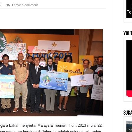
i
Leave a comment
Fo
YouT
r
SUKA
egara bakal menyertai Malaysia Tourism Hunt 2013 mulai 22
a dan akan berakhir di Johor. Ia adalah anjuran kali kedua