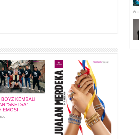
3
r
I BOYZ KEMBALI
N “SKETSA”
H EMOSI
 ago