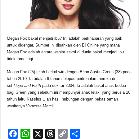
k
Megan Fox bakal menjadi ibu? Ini adalah perkhabaran yang baik
untuk didengar. Sumber ini disahkan oleh E! Online yang mana
Megan Fox adalah antara wanita seksi di dunia bakal menjadi ibu
tidak lama lagi.
Megan Fox (25) telah berkahwin dengan Brian Austin Green (38) pada
tahun 2010. Ia adalah 6 tahun selepas perkenalan mereka di
set
Hope and Faith
pada sekitar 2004
.
Ia adalah bakal anak kedua
bagi Green yang sebelum ini mempunyai anak lelaki yang berusia 10
tahun iaitu Kassius Lijah hasil hubungan dengan bekas teman
wanitanya Vanessa Marcil.
F
W
X
T
C
S