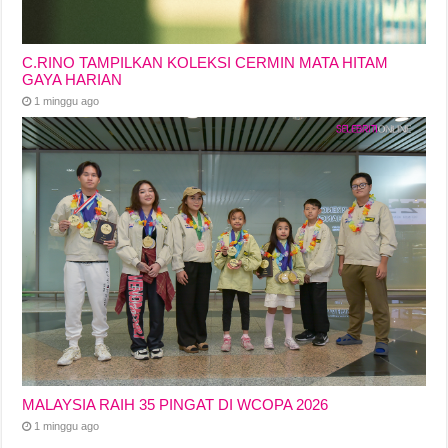
C.RINO TAMPILKAN KOLEKSI CERMIN MATA HITAM
GAYA HARIAN
1 minggu ago
MALAYSIA RAIH 35 PINGAT DI WCOPA 2026
1 minggu ago