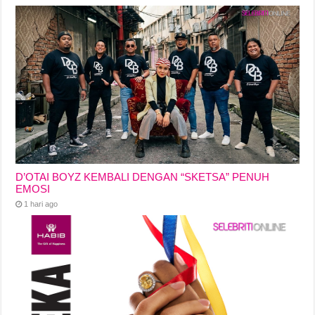
D’OTAI BOYZ KEMBALI DENGAN “SKETSA” PENUH
EMOSI
1 hari ago