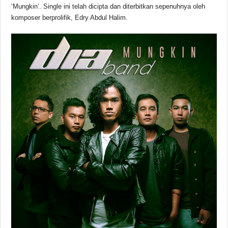
‘Mungkin’. Single ini telah dicipta dan diterbitkan sepenuhnya oleh
komposer berprolifik, Edry Abdul Halim.