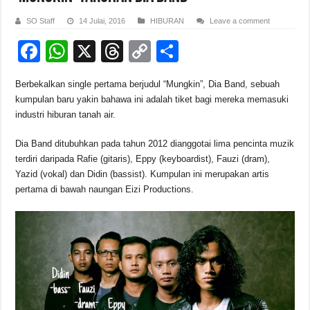
SO Staff
14 Julai, 2016
HIBURAN
Leave a comment
F
W
X
T
C
S
a
h
hr
o
h
Berbekalkan single pertama berjudul “Mungkin”, Dia Band, sebuah
c
at
e
p
ar
kumpulan baru yakin bahawa ini adalah tiket bagi mereka memasuki
e
s
a
y
e
industri hiburan tanah air.
b
A
d
Li
Dia Band ditubuhkan pada tahun 2012 dianggotai lima pencinta muzik
o
p
s
n
terdiri daripada Rafie (gitaris), Eppy (keyboardist), Fauzi (dram),
Yazid (vokal) dan Didin (bassist). Kumpulan ini merupakan artis
o
p
k
pertama di bawah naungan Eizi Productions.
k