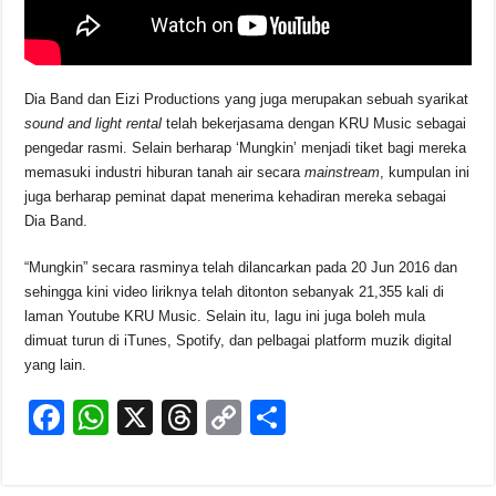
Dia Band dan Eizi Productions yang juga merupakan sebuah syarikat
sound and light rental
telah bekerjasama dengan KRU Music sebagai
pengedar rasmi. Selain berharap ‘Mungkin’ menjadi tiket bagi mereka
memasuki industri hiburan tanah air secara
mainstream
, kumpulan ini
juga berharap peminat dapat menerima kehadiran mereka sebagai
Dia Band.
“Mungkin” secara rasminya telah dilancarkan pada 20 Jun 2016 dan
sehingga kini video liriknya telah ditonton sebanyak 21,355 kali di
laman Youtube KRU Music. Selain itu, lagu ini juga boleh mula
dimuat turun di iTunes, Spotify, dan pelbagai platform muzik digital
yang lain.
F
W
X
T
C
S
a
h
hr
o
h
c
at
e
p
ar