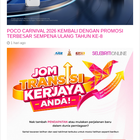
POCO CARNIVAL 2026 KEMBALI DENGAN PROMOSI
TERBESAR SEMPENA ULANG TAHUN KE-8
1 hari ago