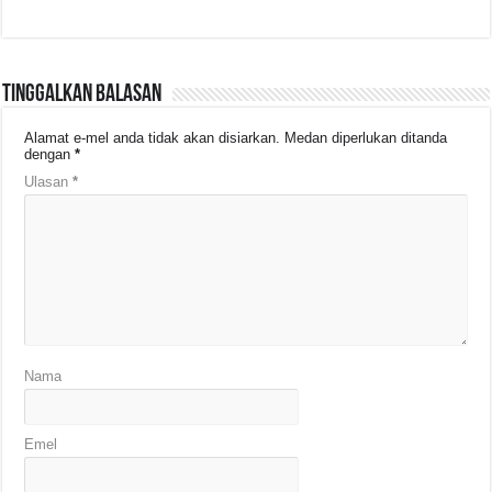
Tinggalkan Balasan
Alamat e-mel anda tidak akan disiarkan.
Medan diperlukan ditanda
dengan
*
Ulasan
*
Nama
Emel