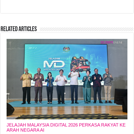
a
h
hr
o
h
c
at
e
p
ar
e
s
a
y
e
Related Articles
b
A
d
Li
o
p
s
n
o
p
k
k
JELAJAH MALAYSIA DIGITAL 2026 PERKASA RAKYAT KE
ARAH NEGARA AI