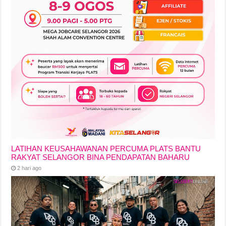
LATIHAN KEUSAHAWANAN PERCUMA PLATS BANTU
RAKYAT SELANGOR BINA PENDAPATAN BAHARU
2 hari ago