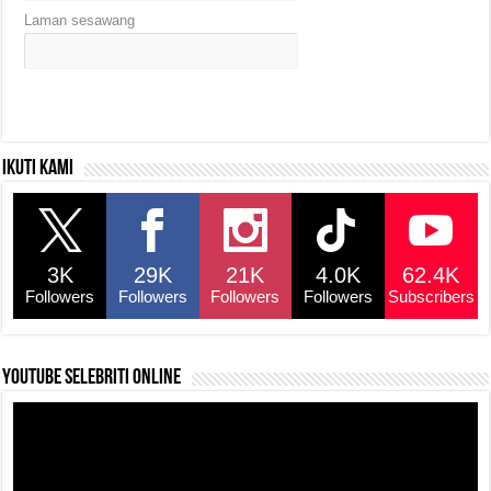
Laman sesawang
Ikuti kami
3K
29K
21K
4.0K
62.4K
Followers
Followers
Followers
Followers
Subscribers
YouTube selebriti online