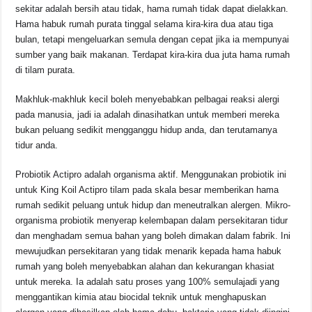
sekitar adalah bersih atau tidak, hama rumah tidak dapat dielakkan.
Hama habuk rumah purata tinggal selama kira-kira dua atau tiga
bulan, tetapi mengeluarkan semula dengan cepat jika ia mempunyai
sumber yang baik makanan. Terdapat kira-kira dua juta hama rumah
di tilam purata.
Makhluk-makhluk kecil boleh menyebabkan pelbagai reaksi alergi
pada manusia, jadi ia adalah dinasihatkan untuk memberi mereka
bukan peluang sedikit mengganggu hidup anda, dan terutamanya
tidur anda.
Probiotik Actipro adalah organisma aktif. Menggunakan probiotik ini
untuk King Koil Actipro tilam pada skala besar memberikan hama
rumah sedikit peluang untuk hidup dan meneutralkan alergen. Mikro-
organisma probiotik menyerap kelembapan dalam persekitaran tidur
dan menghadam semua bahan yang boleh dimakan dalam fabrik. Ini
mewujudkan persekitaran yang tidak menarik kepada hama habuk
rumah yang boleh menyebabkan alahan dan kekurangan khasiat
untuk mereka. Ia adalah satu proses yang 100% semulajadi yang
menggantikan kimia atau biocidal teknik untuk menghapuskan