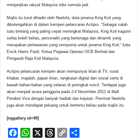
menjanjikan rakyat Malaysia tidur semula jadi.
Majlis itu turut dihadiri oleh Neelofa, duta jenama King Koil yang
diketengahkan di dalam kempen pelancaran Actipro. “Sebagai salah
satu bintang yang paling cepat meningkat Malaysia, King Koil kagumi
serba boleh beliau, personaliti yang bertenaga dan dinamik yang
merupakan perlawanan yang sempurna untuk jenama King Koil,” kata
Encik Harris Pardi, Ketua Pegawai Operasi OCB Berhad dan
Pengarah Raja Koil Malaysia.
Actipro pelancaran kempen akan mempunyai iklan di TV, surat
khabar, majalah, papan iklan, rangkaian digital dan sosial serta di
bawah bahan-bahan yang selaras di peringkat runcit. Terdapat juga
akan menjadi acara pengguna pada 2-4 November 2012 di Mall
Perabot Viva dengan banyak hadiah dan kejutan. Peminat Neelofa
juga akan mendapat peluang untuk bertemu beliau pada majlis itu.
[nggallery id=99]
F
W
X
T
C
S