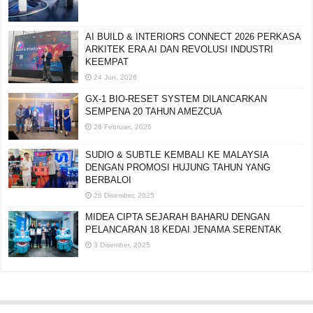
AI BUILD & INTERIORS CONNECT 2026 PERKASA
ARKITEK ERA AI DAN REVOLUSI INDUSTRI
KEEMPAT
24 Jun, 2026
GX-1 BIO-RESET SYSTEM DILANCARKAN
SEMPENA 20 TAHUN AMEZCUA
28 Februari, 2026
SUDIO & SUBTLE KEMBALI KE MALAYSIA
DENGAN PROMOSI HUJUNG TAHUN YANG
BERBALOI
26 Disember, 2025
MIDEA CIPTA SEJARAH BAHARU DENGAN
PELANCARAN 18 KEDAI JENAMA SERENTAK
3 Disember, 2025