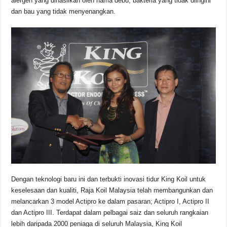
alergen yang dihasilkan oleh hama debu, bakteria yang tidak diingini
dan bau yang tidak menyenangkan.
Dengan teknologi baru ini dan terbukti inovasi tidur King Koil untuk
keselesaan dan kualiti, Raja Koil Malaysia telah membangunkan dan
melancarkan 3 model Actipro ke dalam pasaran; Actipro I, Actipro II
dan Actipro III. Terdapat dalam pelbagai saiz dan seluruh rangkaian
lebih daripada 2000 peniaga di seluruh Malaysia, King Koil