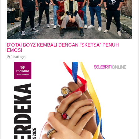
D’OTAI BOYZ KEMBALI DENGAN “SKETSA” PENUH
EMOSI
2 hari ago