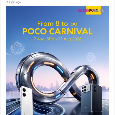
4 jam ago