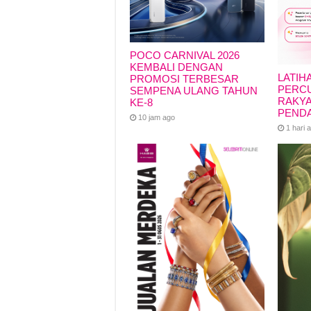
POCO CARNIVAL 2026
KEMBALI DENGAN
LATIH
PROMOSI TERBESAR
PERCU
SEMPENA ULANG TAHUN
RAKYA
KE-8
PEND
10 jam ago
1 hari 