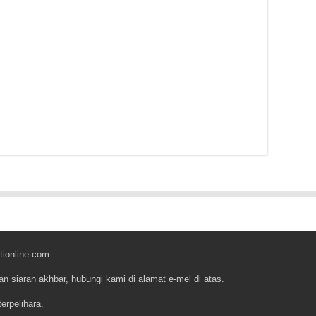
tionline.com
an siaran akhbar, hubungi kami di alamat e-mel di atas.
erpelihara.