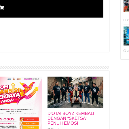
2
r
3
D’OTAI BOYZ KEMBALI
DENGAN “SKETSA”
PENUH EMOSI