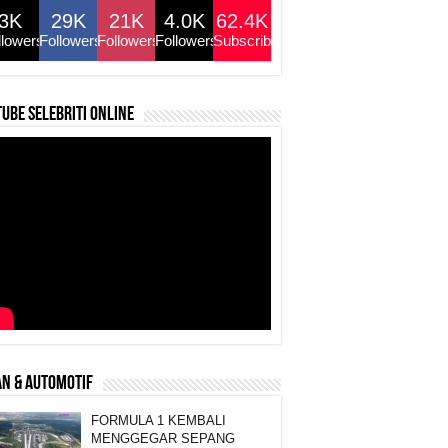
3K
29K
21K
4.0K
62.4K
llowers
Followers
Followers
Followers
Subscribers
ube selebriti online
N & AUTOMOTIF
FORMULA 1 KEMBALI
MENGGEGAR SEPANG