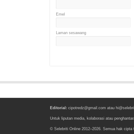
Emel
Laman sesawang
Editorial:
cipotredz@gmail.com
atau
hi@selebri
Untuk liputan media, kolaborasi atau penghantar
© Selebriti Online 2012–2026. Semua hak cipta t