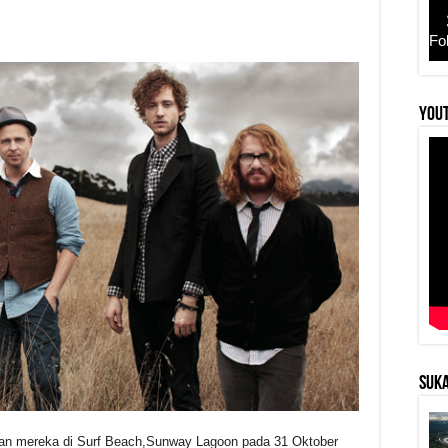
Fo
r
YouT
SUKA
n mereka di Surf Beach,Sunway Lagoon pada 31 Oktober