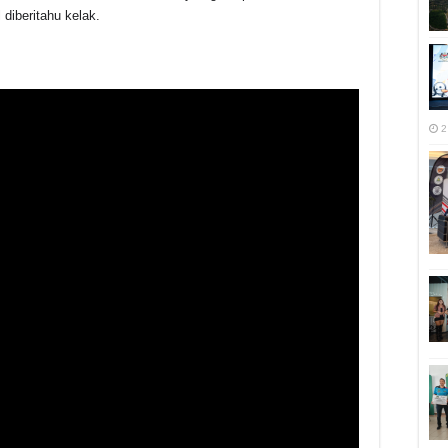
 diberitahu kelak.
2