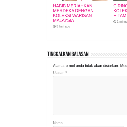
HABIB MERIAHKAN
C.RIN
MERDEKA DENGAN
KOLEK
KOLEKSI WARISAN
HITAM
MALAYSIA
1 ming
5 hari ago
Tinggalkan Balasan
Alamat e-mel anda tidak akan disiarkan.
Med
Ulasan
*
Nama