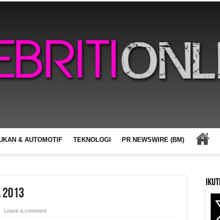
UKAN & AUTOMOTIF
TEKNOLOGI
PR NEWSWIRE (BM)
Ikut
a 2013
Leave a comment