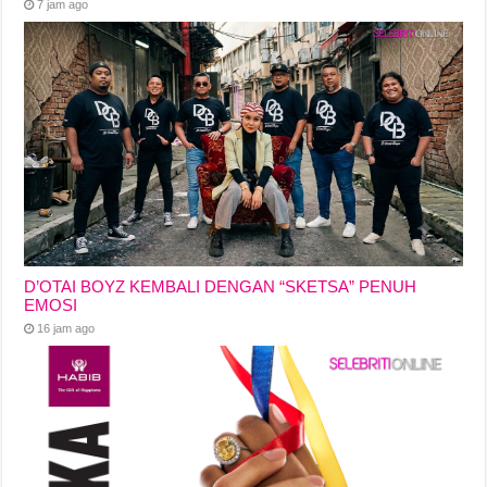
7 jam ago
D’OTAI BOYZ KEMBALI DENGAN “SKETSA” PENUH
EMOSI
16 jam ago