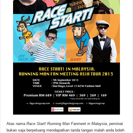
o
p
s
n
o
p
k
k
Atas nama
Race Start! Running Man Fanmeet in Malaysia
, peminat
bukan saja berpeluang mendapatkan tanda tangan malah anda boleh