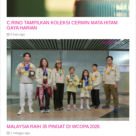
C.RINO TAMPILKAN KOLEKSI CERMIN MATA HITAM
GAYA HARIAN
6 hari ago
MALAYSIA RAIH 35 PINGAT DI WCOPA 2026
1 minggu ago