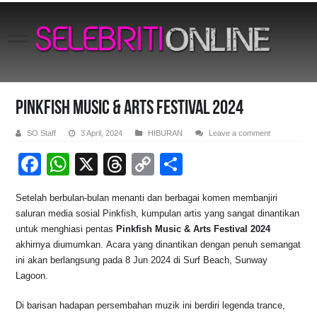
Pinkfish Music & Arts Festival 2024
SO Staff
3 April, 2024
HIBURAN
Leave a comment
F
W
X
T
C
S
a
h
hr
o
h
Setelah berbulan-bulan menanti dan berbagai komen membanjiri
c
at
e
p
ar
saluran media sosial Pinkfish, kumpulan artis yang sangat dinantikan
e
s
a
y
e
untuk menghiasi pentas
Pinkfish Music & Arts Festival 2024
akhirnya diumumkan. Acara yang dinantikan dengan penuh semangat
b
A
d
Li
ini akan berlangsung pada 8 Jun 2024 di Surf Beach, Sunway
o
p
s
n
Lagoon.
o
p
k
Di barisan hadapan persembahan muzik ini berdiri legenda trance,