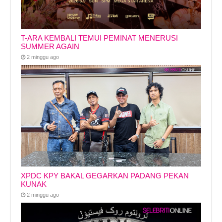
T-ARA KEMBALI TEMUI PEMINAT MENERUSI
SUMMER AGAIN
2 minggu ago
XPDC KPY BAKAL GEGARKAN PADANG PEKAN
KUNAK
2 minggu ago