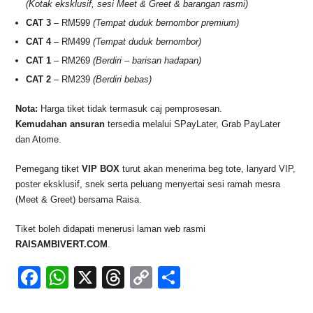
(Kotak eksklusif, sesi Meet & Greet & barangan rasmi)
CAT 3
– RM599
(Tempat duduk bernombor premium)
CAT 4
– RM499
(Tempat duduk bernombor)
CAT 1
– RM269
(Berdiri – barisan hadapan)
CAT 2
– RM239
(Berdiri bebas)
Nota:
Harga tiket tidak termasuk caj pemprosesan.
Kemudahan ansuran
tersedia melalui SPayLater, Grab PayLater
dan Atome.
Pemegang tiket
VIP BOX
turut akan menerima beg tote, lanyard VIP,
poster eksklusif, snek serta peluang menyertai sesi ramah mesra
(Meet & Greet) bersama Raisa.
Tiket boleh didapati menerusi laman web rasmi
RAISAMBIVERT.COM
.
F
W
X
T
C
S
a
h
hr
o
h