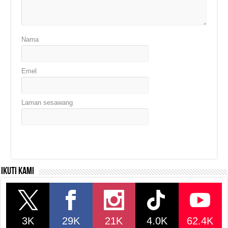
Nama
Emel
Laman sesawang
Ikuti kami
3K
29K
21K
4.0K
62.4K