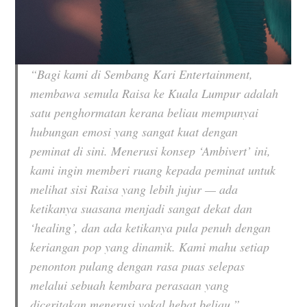
“Bagi kami di Sembang Kari Entertainment,
membawa semula Raisa ke Kuala Lumpur adalah
satu penghormatan kerana beliau mempunyai
hubungan emosi yang sangat kuat dengan
peminat di sini. Menerusi konsep ‘Ambivert’ ini,
kami ingin memberi ruang kepada peminat untuk
melihat sisi Raisa yang lebih jujur — ada
ketikanya suasana menjadi sangat dekat dan
‘healing’, dan ada ketikanya pula penuh dengan
keriangan pop yang dinamik. Kami mahu setiap
penonton pulang dengan rasa puas selepas
melalui sebuah kembara perasaan yang
diceritakan menerusi vokal hebat beliau,”