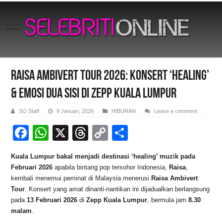
RAISA AMBIVERT TOUR 2026: KONSERT ‘HEALING’
& EMOSI DUA SISI DI ZEPP KUALA LUMPUR
SO Staff
9 Januari, 2026
HIBURAN
Leave a comment
F
W
X
T
C
S
a
h
hr
o
h
Kuala Lumpur bakal menjadi destinasi ‘healing’ muzik pada
c
at
e
p
ar
Februari 2026
apabila bintang pop tersohor Indonesia,
Raisa
,
e
s
a
y
e
kembali menemui peminat di Malaysia menerusi
Raisa Ambivert
Tour
. Konsert yang amat dinanti-nantikan ini dijadualkan berlangsung
b
A
d
Li
pada
13 Februari 2026
di
Zepp Kuala Lumpur
, bermula jam
8.30
o
p
s
n
malam
.