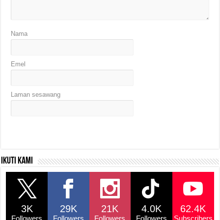
Nama
Emel
Laman sesawang
Ikuti kami
3K
29K
21K
4.0K
62.4K
Followers
Followers
Followers
Followers
Subscribers