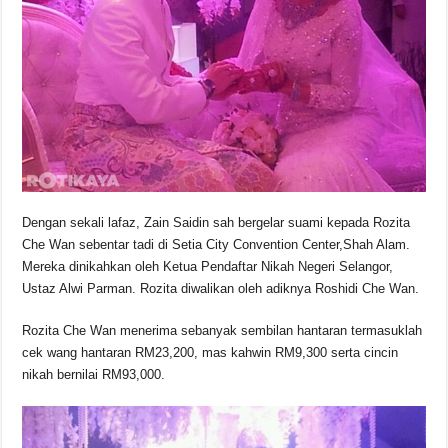
o
p
s
n
o
p
k
k
Dengan sekali lafaz, Zain Saidin sah bergelar suami kepada Rozita
Che Wan sebentar tadi di Setia City Convention Center,Shah Alam.
Mereka dinikahkan oleh Ketua Pendaftar Nikah Negeri Selangor,
Ustaz Alwi Parman. Rozita diwalikan oleh adiknya Roshidi Che Wan.
Rozita Che Wan menerima sebanyak sembilan hantaran termasuklah
cek wang hantaran RM23,200, mas kahwin RM9,300 serta cincin
nikah bernilai RM93,000.