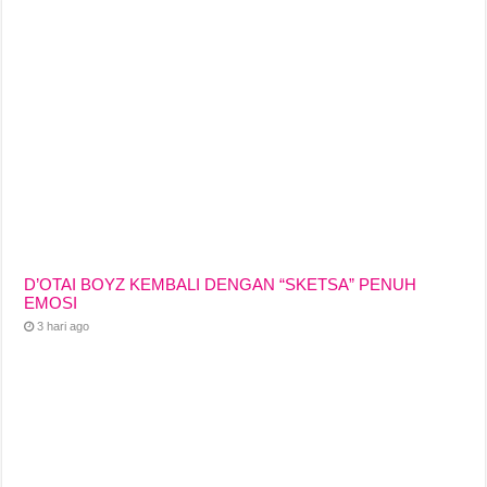
o
p
k
k
D’OTAI BOYZ KEMBALI DENGAN “SKETSA” PENUH
EMOSI
3 hari ago