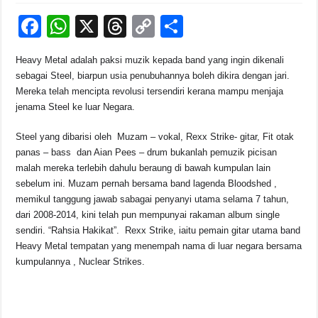
F
W
X
T
C
S
a
h
hr
o
h
Heavy Metal adalah paksi muzik kepada band yang ingin dikenali
c
at
e
p
ar
sebagai Steel, biarpun usia penubuhannya boleh dikira dengan jari.
e
s
a
y
e
Mereka telah mencipta revolusi tersendiri kerana mampu menjaja
jenama Steel ke luar Negara.
b
A
d
Li
o
p
s
n
Steel yang dibarisi oleh Muzam – vokal, Rexx Strike- gitar, Fit otak
panas – bass dan Aian Pees – drum bukanlah pemuzik picisan
o
p
k
malah mereka terlebih dahulu beraung di bawah kumpulan lain
k
sebelum ini. Muzam pernah bersama band lagenda Bloodshed ,
memikul tanggung jawab sabagai penyanyi utama selama 7 tahun,
dari 2008-2014, kini telah pun mempunyai rakaman album single
sendiri. “Rahsia Hakikat”. Rexx Strike, iaitu pemain gitar utama band
Heavy Metal tempatan yang menempah nama di luar negara bersama
kumpulannya , Nuclear Strikes.