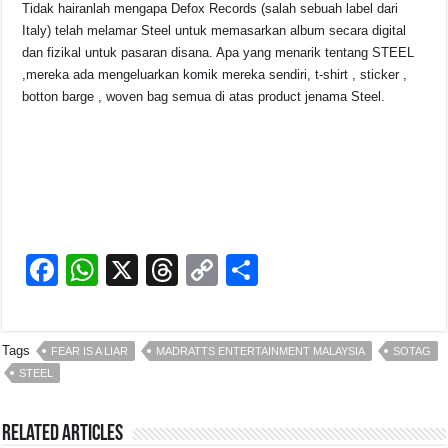
Tidak hairanlah mengapa Defox Records (salah sebuah label dari
Italy) telah melamar Steel untuk memasarkan album secara digital
dan fizikal untuk pasaran disana. Apa yang menarik tentang STEEL
,mereka ada mengeluarkan komik mereka sendiri, t-shirt , sticker ,
botton barge , woven bag semua di atas product jenama Steel.
F
W
X
T
C
S
a
h
hr
o
h
c
at
e
p
ar
Tags
FEAR IS A LIAR
MADRATTS ENTERTAINMENT MALAYSIA
SOTAG
e
s
a
y
e
STEEL
b
A
d
Li
o
p
s
n
Related Articles