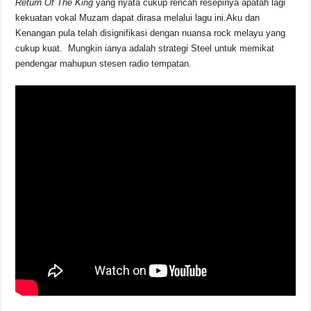
Return Of The King
yang nyata cukup rencah resepinya apatah lagi
kekuatan vokal Muzam dapat dirasa melalui lagu ini.Aku dan
Kenangan pula telah disignifikasi dengan nuansa rock melayu yang
cukup kuat. Mungkin ianya adalah strategi Steel untuk memikat
pendengar mahupun stesen radio tempatan.