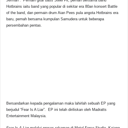
Jerman . Pemain gitar bass Steel Fit, pernah bersama band
Hotbrains iaitu band yang popular di sekitar era 80an konsert Battle
of the band, dan permain drum Aian Pees pula angota Hotbrains era
baru, pernah bersama kumpulan Samudera untuk beberapa
persembahan pentas.
Bersandarkan kepada pengalaman maka lahirlah sebuah EP yang
berjudul “Fear Is A Liar”. EP ini telah diriliskan oleh Madratts
Entertainment Malaysia.
Fear Is A Liar
melalui proses rakaman di Metal Force Studio, Kajang