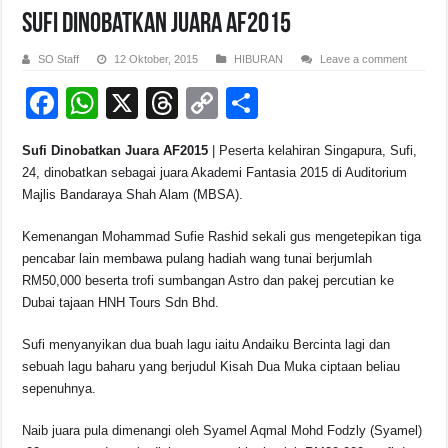
Sufi Dinobatkan Juara AF2015
SO Staff
12 Oktober, 2015
HIBURAN
Leave a comment
F
W
X
T
C
S
a
h
hr
o
h
Sufi Dinobatkan Juara AF2015
| Peserta kelahiran Singapura, Sufi,
c
at
e
p
ar
24, dinobatkan sebagai juara Akademi Fantasia 2015 di Auditorium
e
s
a
y
e
Majlis Bandaraya Shah Alam (MBSA).
b
A
d
Li
Kemenangan Mohammad Sufie Rashid sekali gus mengetepikan tiga
o
p
s
n
pencabar lain membawa pulang hadiah wang tunai berjumlah
RM50,000 beserta trofi sumbangan Astro dan pakej percutian ke
o
p
k
Dubai tajaan HNH Tours Sdn Bhd.
k
Sufi menyanyikan dua buah lagu iaitu Andaiku Bercinta lagi dan
sebuah lagu baharu yang berjudul Kisah Dua Muka ciptaan beliau
sepenuhnya.
Naib juara pula dimenangi oleh Syamel Aqmal Mohd Fodzly (Syamel)