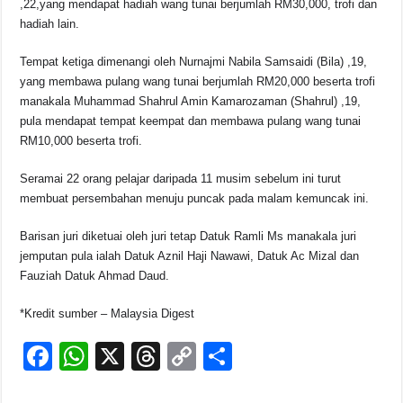
,22,yang mendapat hadiah wang tunai berjumlah RM30,000, trofi dan
hadiah lain.
Tempat ketiga dimenangi oleh Nurnajmi Nabila Samsaidi (Bila) ,19,
yang membawa pulang wang tunai berjumlah RM20,000 beserta trofi
manakala Muhammad Shahrul Amin Kamarozaman (Shahrul) ,19,
pula mendapat tempat keempat dan membawa pulang wang tunai
RM10,000 beserta trofi.
Seramai 22 orang pelajar daripada 11 musim sebelum ini turut
membuat persembahan menuju puncak pada malam kemuncak ini.
Barisan juri diketuai oleh juri tetap Datuk Ramli Ms manakala juri
jemputan pula ialah Datuk Aznil Haji Nawawi, Datuk Ac Mizal dan
Fauziah Datuk Ahmad Daud.
*Kredit sumber – Malaysia Digest
F
W
X
T
C
S
a
h
hr
o
h