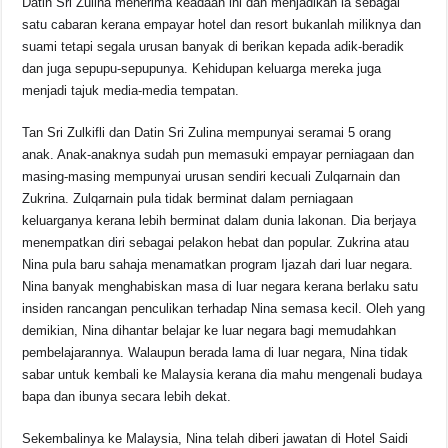
Datin Sri Zulina menerima keadaan ini dan menjadikan ia sebagai
satu cabaran kerana empayar hotel dan resort bukanlah miliknya dan
suami tetapi segala urusan banyak di berikan kepada adik-beradik
dan juga sepupu-sepupunya. Kehidupan keluarga mereka juga
menjadi tajuk media-media tempatan.
Tan Sri Zulkifli dan Datin Sri Zulina mempunyai seramai 5 orang
anak. Anak-anaknya sudah pun memasuki empayar perniagaan dan
masing-masing mempunyai urusan sendiri kecuali Zulqarnain dan
Zukrina. Zulqarnain pula tidak berminat dalam perniagaan
keluarganya kerana lebih berminat dalam dunia lakonan. Dia berjaya
menempatkan diri sebagai pelakon hebat dan popular. Zukrina atau
Nina pula baru sahaja menamatkan program Ijazah dari luar negara.
Nina banyak menghabiskan masa di luar negara kerana berlaku satu
insiden rancangan penculikan terhadap Nina semasa kecil. Oleh yang
demikian, Nina dihantar belajar ke luar negara bagi memudahkan
pembelajarannya. Walaupun berada lama di luar negara, Nina tidak
sabar untuk kembali ke Malaysia kerana dia mahu mengenali budaya
bapa dan ibunya secara lebih dekat.
Sekembalinya ke Malaysia, Nina telah diberi jawatan di Hotel Saidi