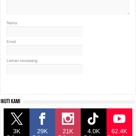
Nama
Emel
Laman sesawang
Ikuti kami
3K
29K
21K
4.0K
62.4K