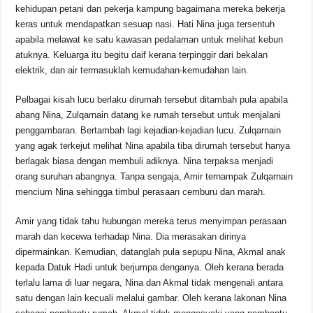
kehidupan petani dan pekerja kampung bagaimana mereka bekerja
keras untuk mendapatkan sesuap nasi. Hati Nina juga tersentuh
apabila melawat ke satu kawasan pedalaman untuk melihat kebun
atuknya. Keluarga itu begitu daif kerana terpinggir dari bekalan
elektrik, dan air termasuklah kemudahan-kemudahan lain.
Pelbagai kisah lucu berlaku dirumah tersebut ditambah pula apabila
abang Nina, Zulqarnain datang ke rumah tersebut untuk menjalani
penggambaran. Bertambah lagi kejadian-kejadian lucu. Zulqarnain
yang agak terkejut melihat Nina apabila tiba dirumah tersebut hanya
berlagak biasa dengan membuli adiknya. Nina terpaksa menjadi
orang suruhan abangnya. Tanpa sengaja, Amir ternampak Zulqarnain
mencium Nina sehingga timbul perasaan cemburu dan marah.
Amir yang tidak tahu hubungan mereka terus menyimpan perasaan
marah dan kecewa terhadap Nina. Dia merasakan dirinya
dipermainkan. Kemudian, datanglah pula sepupu Nina, Akmal anak
kepada Datuk Hadi untuk berjumpa denganya. Oleh kerana berada
terlalu lama di luar negara, Nina dan Akmal tidak mengenali antara
satu dengan lain kecuali melalui gambar. Oleh kerana lakonan Nina