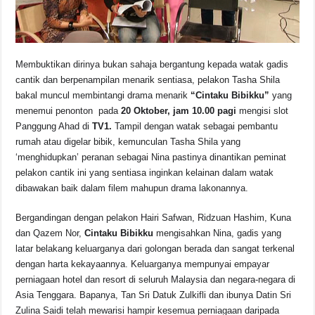
k
Membuktikan dirinya bukan sahaja bergantung kepada watak gadis
cantik dan berpenampilan menarik sentiasa, pelakon Tasha Shila
bakal muncul membintangi drama menarik
“Cintaku Bibikku”
yang
menemui penonton pada
20 Oktober, jam 10.00 pagi
mengisi slot
Panggung Ahad di
TV1.
Tampil dengan watak sebagai pembantu
rumah atau digelar bibik, kemunculan Tasha Shila yang
‘menghidupkan’ peranan sebagai Nina pastinya dinantikan peminat
pelakon cantik ini yang sentiasa inginkan kelainan dalam watak
dibawakan baik dalam filem mahupun drama lakonannya.
Bergandingan dengan pelakon Hairi Safwan, Ridzuan Hashim, Kuna
dan Qazem Nor,
Cintaku Bibikku
mengisahkan Nina, gadis yang
latar belakang keluarganya dari golongan berada dan sangat terkenal
dengan harta kekayaannya. Keluarganya mempunyai empayar
perniagaan hotel dan resort di seluruh Malaysia dan negara-negara di
Asia Tenggara. Bapanya, Tan Sri Datuk Zulkifli dan ibunya Datin Sri
Zulina Saidi telah mewarisi hampir kesemua perniagaan daripada