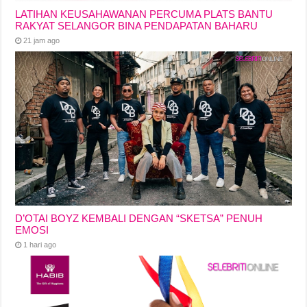
LATIHAN KEUSAHAWANAN PERCUMA PLATS BANTU
RAKYAT SELANGOR BINA PENDAPATAN BAHARU
21 jam ago
D’OTAI BOYZ KEMBALI DENGAN “SKETSA” PENUH
EMOSI
1 hari ago