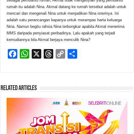
sebagai pembantu rumah, Akmal tidak mengesyaki yang pembantu
rumah itu adalah Nina. Akmal datang ke rumah tersebut adalah untuk
mencari dan mengenali Nina untuk menjadikan Nina isterinya. Ini
adalah satu perancangan bapanya untuk merampas harta keluarga
Nina. Namun begitu rahsia Nina terbongkar apabila Akmal menerima
MMS daripada penyiasat peribadinya. Lalu apakah yang terjadi
kemudiannya bila Akmal berjaya menculik Nina?
F
W
X
T
C
S
a
h
hr
o
h
c
at
e
p
ar
e
s
a
y
e
Related Articles
b
A
d
Li
o
p
s
n
o
p
k
k