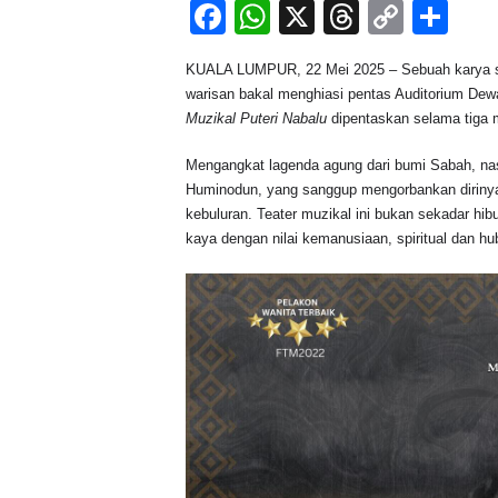
F
W
X
T
C
S
a
h
hr
o
h
KUALA LUMPUR, 22 Mei 2025 – Sebuah karya se
c
at
e
p
ar
warisan bakal menghiasi pentas Auditorium De
e
s
a
y
e
Muzikal Puteri Nabalu
dipentaskan selama tiga m
b
A
d
Li
Mengangkat lagenda agung dari bumi Sabah, nas
o
p
s
n
Huminodun, yang sanggup mengorbankan diriny
kebuluran. Teater muzikal ini bukan sekadar hi
o
p
k
kaya dengan nilai kemanusiaan, spiritual dan 
k