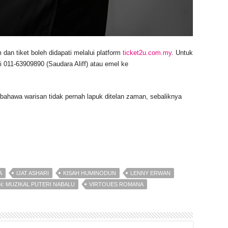
an tiket boleh didapati melalui platform
ticket2u.com.my
. Untuk
 011-63909890 (Saudara Aliff) atau emel ke
 bahawa warisan tidak pernah lapuk ditelan zaman, sebaliknya
A
IJAT ASHARI
KISAH HUMINODUN
LENNY ERWAN
: MUZIKAL PUTERI NABALU
VIRTOUES ROMANA