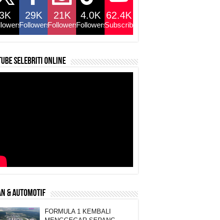
3K
29K
21K
4.0K
62.4K
llowers
Followers
Followers
Followers
Subscribers
ube selebriti online
N & AUTOMOTIF
FORMULA 1 KEMBALI