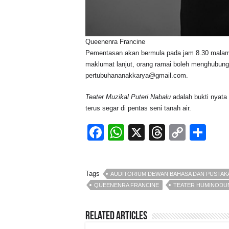
Queenenra Francine
Pementasan akan bermula pada jam 8.30 malam d
maklumat lanjut, orang ramai boleh menghubungi
pertubuhananakkarya@gmail.com.
Teater Muzikal Puteri Nabalu
adalah bukti nyata
terus segar di pentas seni tanah air.
F
W
X
T
C
S
a
h
hr
o
h
c
at
e
p
ar
Tags
AUDITORIUM DEWAN BAHASA DAN PUSTAK
e
s
a
y
e
QUEENENRA FRANCINE
TEATER HUMINODUN
b
A
d
Li
o
p
s
n
Related Articles