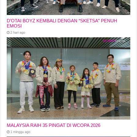
D’OTAI BOYZ KEMBALI DENGAN “SKETSA” PENUH
EMOSI
2 hari ago
MALAYSIA RAIH 35 PINGAT DI WCOPA 2026
1 minggu ago