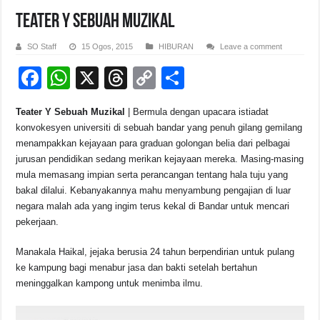
Teater Y Sebuah Muzikal
SO Staff
15 Ogos, 2015
HIBURAN
Leave a comment
F
W
X
T
C
S
a
h
hr
o
h
Teater Y Sebuah Muzikal
| Bermula dengan upacara istiadat
c
at
e
p
ar
konvokesyen universiti di sebuah bandar yang penuh gilang gemilang
e
s
a
y
e
menampakkan kejayaan para graduan golongan belia dari pelbagai
jurusan pendidikan sedang merikan kejayaan mereka. Masing-masing
b
A
d
Li
mula memasang impian serta perancangan tentang hala tuju yang
o
p
s
n
bakal dilalui. Kebanyakannya mahu menyambung pengajian di luar
negara malah ada yang ingim terus kekal di Bandar untuk mencari
o
p
k
pekerjaan.
k
Manakala Haikal, jejaka berusia 24 tahun berpendirian untuk pulang
ke kampung bagi menabur jasa dan bakti setelah bertahun
meninggalkan kampong untuk menimba ilmu.