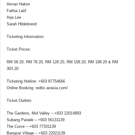
Aiman Hakim
Fathia Latif
Arja Lee
Sarah Hildebrand
Ticketing Information:
Ticket Prices:
RM 58.20, RM 78.20, RM 128.20, RM 158.20, RM 198.20 & RM
303.20
Ticketing Hotline: +603 87754666
Online Booking: redtix.airasia.com/
Ticket Outlets:
The Gardens, Mid Valley – +603 22014893
Subang Parade – +603 56131139
The Curve – +603 77331139
Bangsar Village – +603 22021139