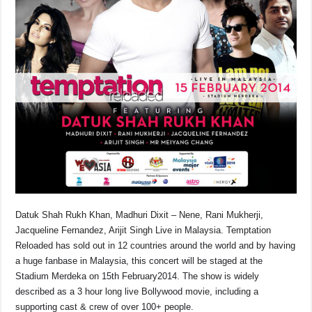
o
p
k
k
Datuk Shah Rukh Khan, Madhuri Dixit – Nene, Rani Mukherji,
Jacqueline Fernandez, Arijit Singh Live in Malaysia. Temptation
Reloaded has sold out in 12 countries around the world and by having
a huge fanbase in Malaysia, this concert will be staged at the
Stadium Merdeka on 15th February2014. The show is widely
described as a 3 hour long live Bollywood movie, including a
supporting cast & crew of over 100+ people.