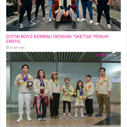
D’OTAI BOYZ KEMBALI DENGAN “SKETSA” PENUH
EMOSI
19 jam ago