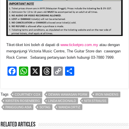
Tiket-tiket kini boleh di dapati di
www.ticketpro.com.my
atau dengan
mengunjungi Victoria Music Centre, The Guitar Store dan cawangan
Rock Corner. Sebarang pertanyaan boleh hubungi 03-7880 7999.
F
W
X
T
C
S
a
h
hr
o
h
c
at
e
p
ar
Tags
COURTNEY COX
DEWAN WAWASAN PGRM
IRON MAIDENS
e
s
a
y
e
KIRSTEN ROSENBERG
LINDA MCDONALD
NITA STRAUSS
b
A
d
Li
PANGGUNG ASIA
SOTAG
WANDA ORTIZ
o
p
s
n
o
p
k
Related Articles