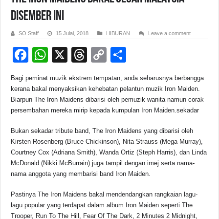
Disember Ini
SO Staff
15 Julai, 2018
HIBURAN
Leave a comment
F
W
X
T
C
S
a
h
hr
o
h
Bagi peminat muzik ekstrem tempatan, anda seharusnya berbangga
c
at
e
p
ar
kerana bakal menyaksikan kehebatan pelantun muzik Iron Maiden.
e
s
a
y
e
Biarpun The Iron Maidens dibarisi oleh pemuzik wanita namun corak
persembahan mereka mirip kepada kumpulan Iron Maiden.sekadar
b
A
d
Li
o
p
s
n
Bukan sekadar tribute band, The Iron Maidens yang dibarisi oleh
Kirsten Rosenberg (Bruce Chickinson), Nita Strauss (Mega Murray),
o
p
k
Courtney Cox (Adriana Smith), Wanda Ortiz (Steph Harris), dan Linda
k
McDonald (Nikki McBurrain) juga tampil dengan imej serta nama-
nama anggota yang membarisi band Iron Maiden.
Pastinya The Iron Maidens bakal mendendangkan rangkaian lagu-
lagu popular yang terdapat dalam album Iron Maiden seperti The
Trooper, Run To The Hill, Fear Of The Dark, 2 Minutes 2 Midnight,