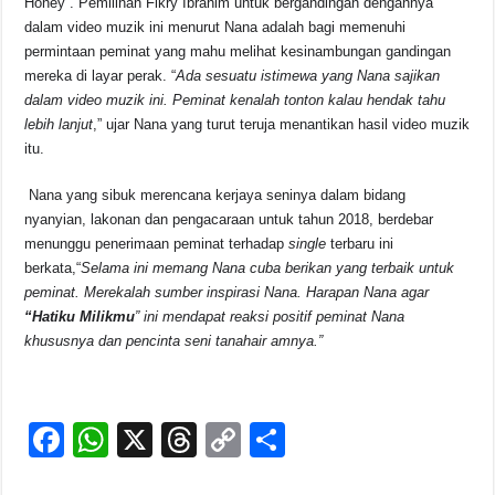
Honey”. Pemilihan Fikry Ibrahim untuk bergandingan dengannya
dalam video muzik ini menurut Nana adalah bagi memenuhi
permintaan peminat yang mahu melihat kesinambungan gandingan
mereka di layar perak. “
Ada sesuatu istimewa yang Nana sajikan
dalam video muzik ini. Peminat kenalah tonton kalau hendak tahu
lebih lanjut
,” ujar Nana yang turut teruja menantikan hasil video muzik
itu.
Nana yang sibuk merencana kerjaya seninya dalam bidang
nyanyian, lakonan dan pengacaraan untuk tahun 2018, berdebar
menunggu penerimaan peminat terhadap
single
terbaru ini
berkata,“
Selama ini memang Nana cuba berikan yang terbaik untuk
peminat. Merekalah sumber inspirasi Nana. Harapan Nana agar
“Hatiku Milikmu
” ini mendapat reaksi positif peminat Nana
khususnya dan pencinta seni tanahair amnya.”
F
W
X
T
C
S
a
h
hr
o
h