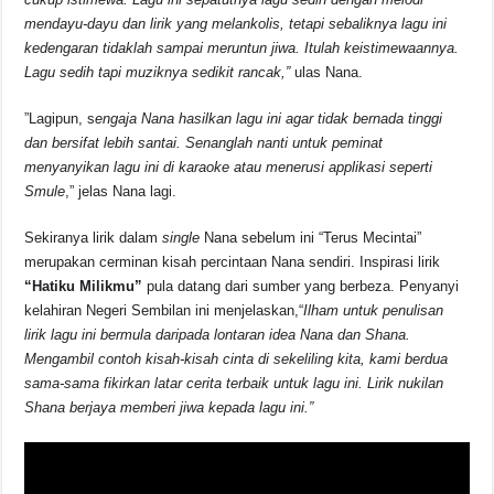
mendayu-dayu dan lirik yang melankolis, tetapi sebaliknya lagu ini
kedengaran tidaklah sampai meruntun jiwa. Itulah keistimewaannya.
Lagu sedih tapi muziknya sedikit rancak,”
ulas Nana.
”Lagipun, s
engaja Nana hasilkan lagu ini agar tidak bernada tinggi
dan bersifat lebih santai. Senanglah nanti untuk peminat
menyanyikan lagu ini di karaoke atau menerusi applikasi seperti
Smule
,” jelas Nana lagi.
Sekiranya lirik dalam
single
Nana sebelum ini “Terus Mecintai”
merupakan cerminan kisah percintaan Nana sendiri. Inspirasi lirik
“Hatiku Milikmu”
pula datang dari sumber yang berbeza. Penyanyi
kelahiran Negeri Sembilan ini menjelaskan,“
Ilham untuk penulisan
lirik lagu ini bermula daripada lontaran idea Nana dan Shana.
Mengambil contoh kisah-kisah cinta di sekeliling kita, kami berdua
sama-sama fikirkan latar cerita terbaik untuk lagu ini. Lirik nukilan
Shana berjaya memberi jiwa kepada lagu ini.”