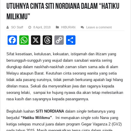
UTUHNYA CINTA SITI NORDIANA DALAM “HATIKU
MILIKMU”
SO Staff
8 April, 2018
HIBURAN
Leave a comment
F
W
X
T
C
S
a
h
hr
o
h
Sifat kesetiaan, ketulusan, kekuatan, istiqamah dan iltizam yang
c
at
e
p
ar
bersungguh-sungguh yang wujud dalam sanubari wanita sering
e
s
a
y
e
diungkap dalam naskhah-naskhah zaman silam sama ada di alam
Melayu ataupun Barat. Keutuhan cinta seorang wanita yang setia
b
A
d
Li
tidak ada pasang surutnya, tidak pernah berkurang apatah lagi hilang
o
p
s
n
ditelan masa. Sekali dia menyerahkan jiwa dan raganya kepada
seorang lelaki, sampai ke hujung nyawa dia akan tetap melestarikan
o
p
k
rasa kasih dan sayangnya kepada pasangannya.
k
Begitulah luahan
SITI NORDIANA
dalam
single
terbarunya yang
berjudul
“Hatiku Milikmu”
. Ini merupakan
single
solo Nana yang
ketiga selepas muncul juara dalam program Gegar Vaganza 2 (GV2)
pada tahun 2015. Masih mengekalkan tema cinta dalam
single