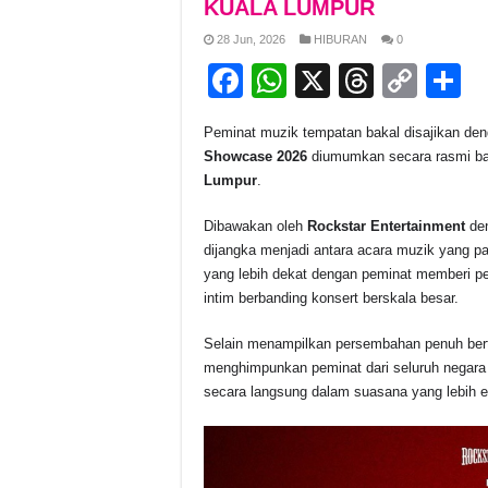
KUALA LUMPUR
28 Jun, 2026
HIBURAN
0
F
W
X
T
C
S
a
h
hr
o
h
Peminat muzik tempatan bakal disajikan de
c
at
e
p
a
Showcase 2026
diumumkan secara rasmi ba
e
s
a
y
e
Lumpur
.
b
A
d
Li
Dibawakan oleh
Rockstar Entertainment
de
o
p
s
n
dijangka menjadi antara acara muzik yang p
yang lebih dekat dengan peminat memberi p
o
p
k
intim berbanding konsert berskala besar.
k
Selain menampilkan persembahan penuh ber
menghimpunkan peminat dari seluruh negar
secara langsung dalam suasana yang lebih e