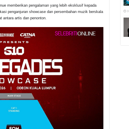
nue memberikan pengalaman yang lebih eksklusif kepada
3
lokasi penganjuran showcase dan persembahan muzik berskala
 antara artis dan penonton.