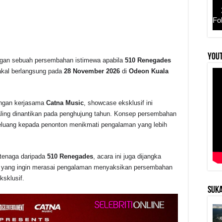
Fo
YouT
ngan sebuah persembahan istimewa apabila
510 Renegades
r
kal berlangsung pada
28 November 2026
di
Odeon Kuala
ngan kerjasama
Catna Music
, showcase eksklusif ini
aling dinantikan pada penghujung tahun. Konsep persembahan
eluang kepada penonton menikmati pengalaman yang lebih
tenaga daripada
510 Renegades
, acara ini juga dijangka
a yang ingin merasai pengalaman menyaksikan persembahan
ksklusif.
SUKA