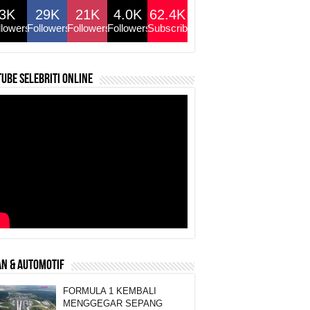
3K
29K
21K
4.0K
62.4K
llowers
Followers
Followers
Followers
Subscribers
ube selebriti online
N & AUTOMOTIF
FORMULA 1 KEMBALI
MENGGEGAR SEPANG