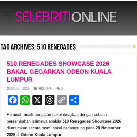
Tag Archives:
510 Renegades
510 RENEGADES SHOWCASE 2026
BAKAL GEGARKAN ODEON KUALA
LUMPUR
28 Jun, 2026
HIBURAN
0
F
W
X
T
C
S
a
h
hr
o
h
Peminat muzik tempatan bakal disajikan dengan sebuah
c
at
e
p
ar
persembahan istimewa apabila
510 Renegades Showcase 2026
e
s
a
y
e
diumumkan secara rasmi bakal berlangsung pada
28 November
2026
di
Odeon Kuala Lumpur
.