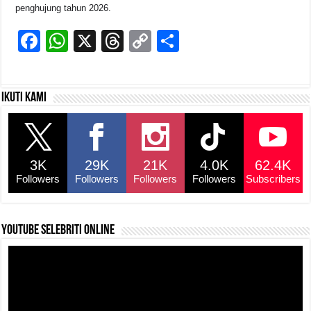
penghujung tahun 2026.
F
W
X
T
C
S
a
h
hr
o
h
c
at
e
p
ar
Ikuti kami
e
s
a
y
e
b
A
d
Li
o
p
s
n
3K
29K
21K
4.0K
62.4K
o
p
k
Followers
Followers
Followers
Followers
Subscribers
k
YouTube selebriti online