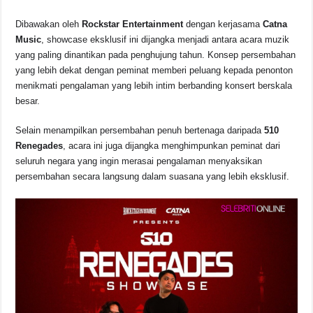
b
A
d
Li
o
p
s
n
Dibawakan oleh
Rockstar Entertainment
dengan kerjasama
Catna
Music
, showcase eksklusif ini dijangka menjadi antara acara muzik
o
p
k
yang paling dinantikan pada penghujung tahun. Konsep persembahan
k
yang lebih dekat dengan peminat memberi peluang kepada penonton
menikmati pengalaman yang lebih intim berbanding konsert berskala
besar.
Selain menampilkan persembahan penuh bertenaga daripada
510
Renegades
, acara ini juga dijangka menghimpunkan peminat dari
seluruh negara yang ingin merasai pengalaman menyaksikan
persembahan secara langsung dalam suasana yang lebih eksklusif.