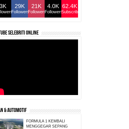
3K
29K
21K
4.0K
62.4K
llowers
Followers
Followers
Followers
Subscribers
ube selebriti online
N & AUTOMOTIF
FORMULA 1 KEMBALI
MENGGEGAR SEPANG