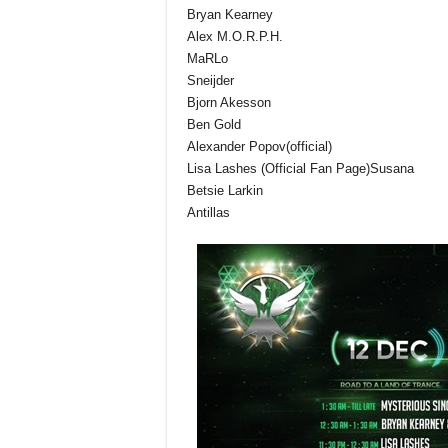
Bryan Kearney
Alex M.O.R.P.H.
MaRLo
Sneijder
Bjorn Akesson
Ben Gold
Alexander Popov(official)
Lisa Lashes (Official Fan Page)Susana
Betsie Larkin
Antillas