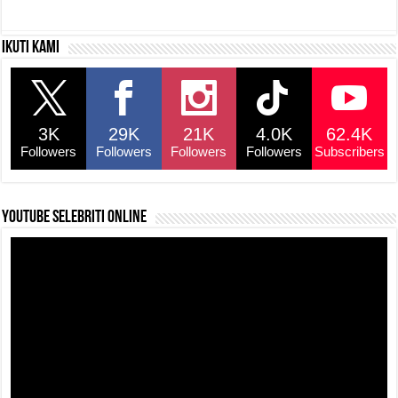
a
h
hr
o
h
c
at
e
p
ar
Ikuti kami
e
s
a
y
e
b
A
d
Li
o
p
s
n
3K
29K
21K
4.0K
62.4K
o
p
k
Followers
Followers
Followers
Followers
Subscribers
k
YouTube selebriti online