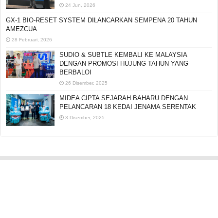
24 Jun, 2026
GX-1 BIO-RESET SYSTEM DILANCARKAN SEMPENA 20 TAHUN
AMEZCUA
28 Februari, 2026
SUDIO & SUBTLE KEMBALI KE MALAYSIA
DENGAN PROMOSI HUJUNG TAHUN YANG
BERBALOI
26 Disember, 2025
MIDEA CIPTA SEJARAH BAHARU DENGAN
PELANCARAN 18 KEDAI JENAMA SERENTAK
3 Disember, 2025
Editorial:
cipotredz@gmail.com
atau
hi@selebritionline.com
Untuk liputan media, kolaborasi atau penghantaran siaran akhbar, hubungi
kami di alamat e-mel di atas.