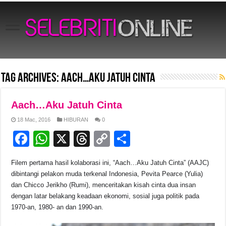
Tag Archives:
Aach…Aku Jatuh Cinta
Aach…Aku Jatuh Cinta
18 Mac, 2016
HIBURAN
0
F
W
X
T
C
S
a
h
hr
o
h
Filem pertama hasil kolaborasi ini, “Aach…Aku Jatuh Cinta” (AAJC)
c
at
e
p
ar
dibintangi pelakon muda terkenal Indonesia, Pevita Pearce (Yulia)
e
s
a
y
e
dan Chicco Jerikho (Rumi), menceritakan kisah cinta dua insan
dengan latar belakang keadaan ekonomi, sosial juga politik pada
b
A
d
Li
1970-an, 1980- an dan 1990-an.
o
p
s
n