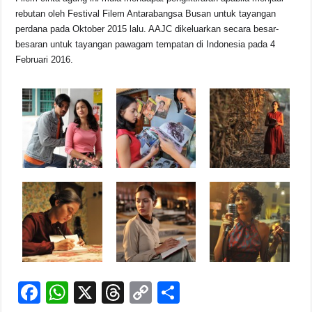
rebutan oleh Festival Filem Antarabangsa Busan untuk tayangan
perdana pada Oktober 2015 lalu. AAJC dikeluarkan secara besar-
besaran untuk tayangan pawagam tempatan di Indonesia pada 4
Februari 2016.
F
W
X
T
C
S