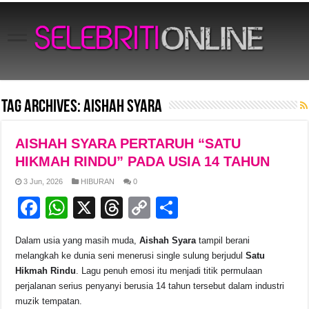
Tag Archives:
Aishah Syara
AISHAH SYARA PERTARUH “SATU
HIKMAH RINDU” PADA USIA 14 TAHUN
3 Jun, 2026
HIBURAN
0
F
W
X
T
C
S
a
h
hr
o
h
Dalam usia yang masih muda,
Aishah Syara
tampil berani
c
at
e
p
ar
melangkah ke dunia seni menerusi single sulung berjudul
Satu
e
s
a
y
e
Hikmah Rindu
. Lagu penuh emosi itu menjadi titik permulaan
perjalanan serius penyanyi berusia 14 tahun tersebut dalam industri
b
A
d
Li
muzik tempatan.