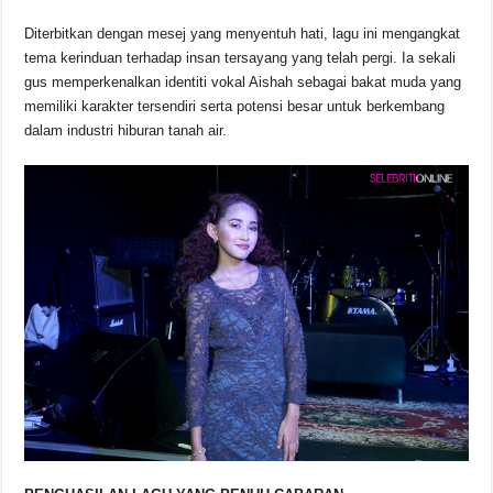
o
p
s
n
Diterbitkan dengan mesej yang menyentuh hati, lagu ini mengangkat
o
p
k
tema kerinduan terhadap insan tersayang yang telah pergi. Ia sekali
k
gus memperkenalkan identiti vokal Aishah sebagai bakat muda yang
memiliki karakter tersendiri serta potensi besar untuk berkembang
dalam industri hiburan tanah air.