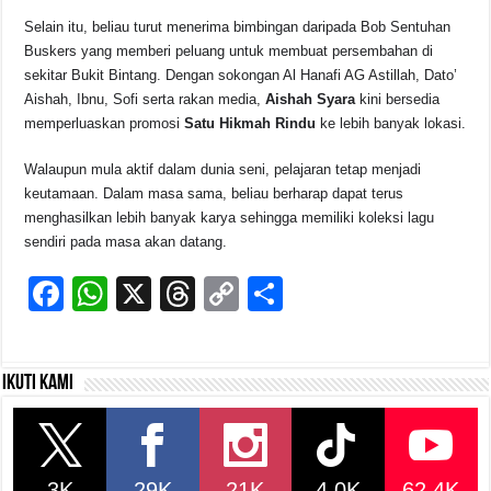
Selain itu, beliau turut menerima bimbingan daripada Bob Sentuhan
Buskers yang memberi peluang untuk membuat persembahan di
sekitar Bukit Bintang. Dengan sokongan Al Hanafi AG Astillah, Dato’
Aishah, Ibnu, Sofi serta rakan media,
Aishah Syara
kini bersedia
memperluaskan promosi
Satu Hikmah Rindu
ke lebih banyak lokasi.
Walaupun mula aktif dalam dunia seni, pelajaran tetap menjadi
keutamaan. Dalam masa sama, beliau berharap dapat terus
menghasilkan lebih banyak karya sehingga memiliki koleksi lagu
sendiri pada masa akan datang.
F
W
X
T
C
S
a
h
hr
o
h
c
at
e
p
ar
Ikuti kami
e
s
a
y
e
b
A
d
Li
o
p
s
n
3K
29K
21K
4.0K
62.4K