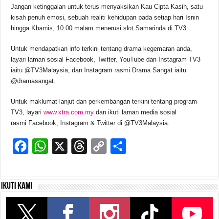
Jangan ketinggalan untuk terus menyaksikan Kau Cipta Kasih, satu
kisah penuh emosi, sebuah realiti kehidupan pada setiap hari Isnin
hingga Khamis, 10.00 malam menerusi slot Samarinda di TV3.
Untuk mendapatkan info terkini tentang drama kegemaran anda,
layari laman sosial Facebook, Twitter, YouTube dan Instagram TV3
iaitu @TV3Malaysia, dan Instagram rasmi Drama Sangat iaitu
@dramasangat.
Untuk maklumat lanjut dan perkembangan terkini tentang program
TV3, layari
www.xtra.com.my
dan ikuti laman media sosial
rasmi Facebook, Instagram & Twitter di @TV3Malaysia.
F
W
X
T
C
S
a
h
hr
o
h
c
at
e
p
ar
Ikuti kami
e
s
a
y
e
b
A
d
Li