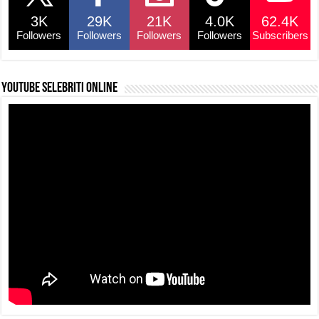
o
p
s
n
3K
29K
21K
4.0K
62.4K
o
p
k
Followers
Followers
Followers
Followers
Subscribers
k
YouTube selebriti online