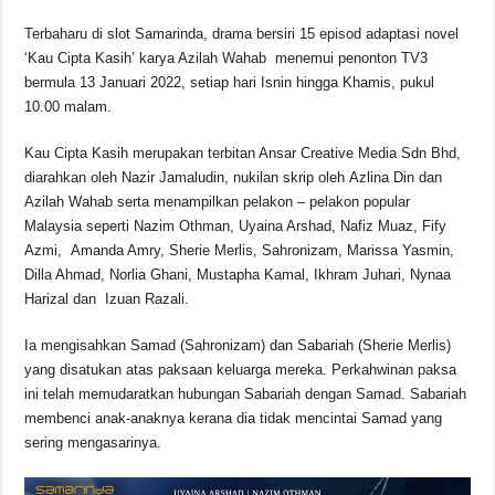
o
p
s
n
Terbaharu di slot Samarinda, drama bersiri 15 episod adaptasi novel
o
p
k
‘Kau Cipta Kasih’ karya Azilah Wahab menemui penonton TV3
k
bermula 13 Januari 2022, setiap hari Isnin hingga Khamis, pukul
10.00 malam.
Kau Cipta Kasih merupakan terbitan Ansar Creative Media Sdn Bhd,
diarahkan oleh Nazir Jamaludin, nukilan skrip oleh Azlina Din dan
Azilah Wahab serta menampilkan pelakon – pelakon popular
Malaysia seperti Nazim Othman, Uyaina Arshad, Nafiz Muaz, Fify
Azmi, Amanda Amry, Sherie Merlis, Sahronizam, Marissa Yasmin,
Dilla Ahmad, Norlia Ghani, Mustapha Kamal, Ikhram Juhari, Nynaa
Harizal dan Izuan Razali.
Ia mengisahkan Samad (Sahronizam) dan Sabariah (Sherie Merlis)
yang disatukan atas paksaan keluarga mereka. Perkahwinan paksa
ini telah memudaratkan hubungan Sabariah dengan Samad. Sabariah
membenci anak-anaknya kerana dia tidak mencintai Samad yang
sering mengasarinya.