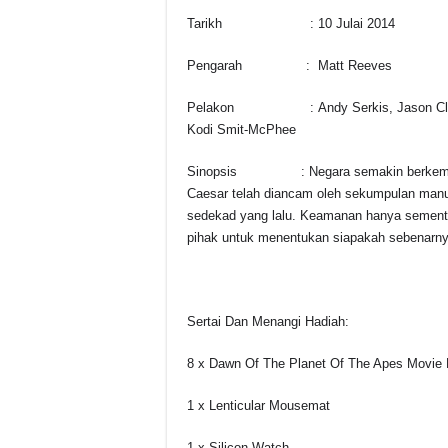
Tarikh : 10 Julai 2014
Pengarah : Matt Reeves
Pelakon : Andy Serkis, Jason Clarke, G
Kodi Smit-McPhee
Sinopsis : Negara semakin berkembang 
Caesar telah diancam oleh sekumpulan manus
sedekad yang lalu. Keamanan hanya sementa
pihak untuk menentukan siapakah sebenarn
Sertai Dan Menangi Hadiah:
8 x Dawn Of The Planet Of The Apes Movie
1 x Lenticular Mousemat
1 x Silicon Watch