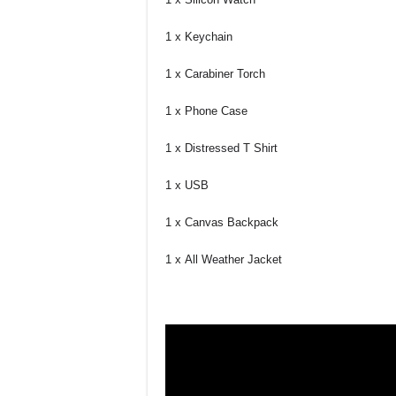
1 x Keychain
1 x Carabiner Torch
1 x Phone Case
1 x Distressed T Shirt
1 x USB
1 x Canvas Backpack
1 x All Weather Jacket