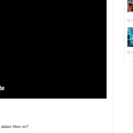
2
3
dalam filem ini?