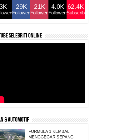
3K
29K
21K
4.0K
62.4K
llowers
Followers
Followers
Followers
Subscribers
ube selebriti online
N & AUTOMOTIF
FORMULA 1 KEMBALI
MENGGEGAR SEPANG