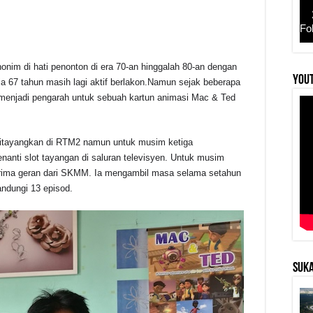
Fo
nim di hati penonton di era 70-an hinggalah 80-an dengan
r
YouT
ia 67 tahun masih lagi aktif berlakon.Namun sejak beberapa
 menjadi pengarah untuk sebuah kartun animasi Mac & Ted
itayangkan di RTM2 namun untuk musim ketiga
nti slot tayangan di saluran televisyen. Untuk musim
ima geran dari SKMM. Ia mengambil masa selama setahun
ndungi 13 episod.
SUKA