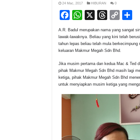
24 Mac, 2017
HIBURAN
0
F
W
X
T
C
S
a
h
hr
o
h
A.R. Badul merupakan nama yang sangat sino
c
at
e
p
a
lawak-lawaknya. Beliau yang kini telah berus
e
s
a
y
e
tahun lepas beliau telah mula berkecimpung
keluaran Makmur Megah Sdn Bhd.
b
A
d
Li
o
p
s
n
Jika musim pertama dan kedua Mac & Ted d
pihak Makmur Megah Sdn Bhd masih lagi mena
o
p
k
ketiga, pihak Makmur Megah Sdn Bhd mener
k
untuk menyiapkan musim ketiga yang menga