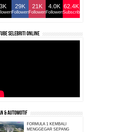
3K
29K
21K
4.0K
62.4K
llowers
Followers
Followers
Followers
Subscribers
ube selebriti online
N & AUTOMOTIF
FORMULA 1 KEMBALI
MENGGEGAR SEPANG