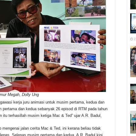
2
mur Megah, Dolly Ung
gawasi kerja juru animasi untuk musim pertama, kedua dan
im pertama dan kedua sebanyak 26 episod di RTM pada tahun
 itu terhasillah musim ketiga Mac & Ted” ujar A.R. Badul,
p mengenai jalan cerita Mac & Ted, ini kerana beliau tidak
lepas. Selepas musim pertama dan kedua, A.R. Badul kini