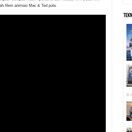
h filem animasi Mac & Ted pula.
TEK
2