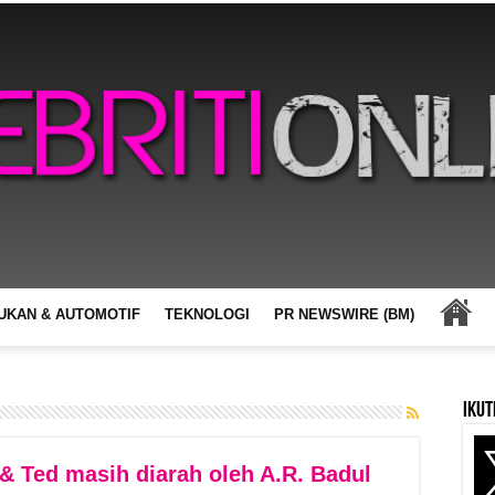
UKAN & AUTOMOTIF
TEKNOLOGI
PR NEWSWIRE (BM)
Ikut
& Ted masih diarah oleh A.R. Badul