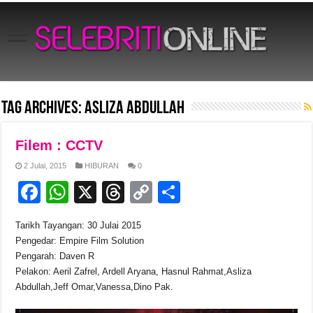
Tag Archives:
Asliza Abdullah
Filem : CCTV
2 Julai, 2015
HIBURAN
0
F
W
X
T
C
S
a
h
hr
o
h
Tarikh Tayangan: 30 Julai 2015
c
at
e
p
ar
Pengedar: Empire Film Solution
e
s
a
y
e
Pengarah: Daven R
Pelakon: Aeril Zafrel, Ardell Aryana, Hasnul Rahmat,Asliza
b
A
d
Li
Abdullah,Jeff Omar,Vanessa,Dino Pak.
o
p
s
n