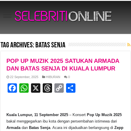
Tag Archives:
Batas Senja
POP UP MUZIK 2025 SATUKAN ARMADA
DAN BATAS SENJA DI KUALA LUMPUR
22 September, 2025
HIBURAN
0
F
W
X
T
C
S
a
h
hr
o
h
c
at
e
p
ar
e
s
a
y
e
Kuala Lumpur, 11 September 2025
– Konsert
Pop Up Muzik 2025
bakal menggegarkan ibu kota dengan persembahan istimewa dari
b
A
d
Li
Armada
dan
Batas Senja
. Acara ini dijadualkan berlangsung di
Zepp