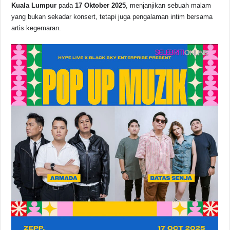
o
p
s
n
Kuala Lumpur
pada
17 Oktober 2025
, menjanjikan sebuah malam
yang bukan sekadar konsert, tetapi juga pengalaman intim bersama
o
p
k
artis kegemaran.
k