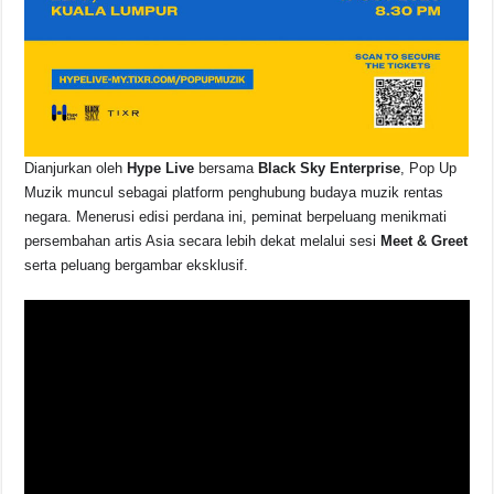
Dianjurkan oleh
Hype Live
bersama
Black Sky Enterprise
, Pop Up
Muzik muncul sebagai platform penghubung budaya muzik rentas
negara. Menerusi edisi perdana ini, peminat berpeluang menikmati
persembahan artis Asia secara lebih dekat melalui sesi
Meet & Greet
serta peluang bergambar eksklusif.