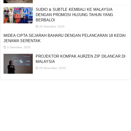
SUDIO & SUBTLE KEMBALI KE MALAYSIA
DENGAN PROMOSI HUJUNG TAHUN YANG
BERBALOI
26 Disember, 2025
MIDEA CIPTA SEJARAH BAHARU DENGAN PELANCARAN 18 KEDAI
JENAMA SERENTAK
3 Disember, 2025
PROJEKTOR KOMPAK AURZEN ZIP DILANCAR DI
MALAYSIA
29 November, 2025
Editorial:
cipotredz@gmail.com
atau
hi@selebritionline.com
Untuk liputan media, kolaborasi atau penghantaran siaran akhbar, hubungi
kami di alamat e-mel di atas.