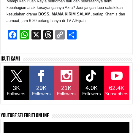
Mampukah Puan Kayla berkorban hati dan perasaannya demi
kebahagian anak kesayangannya Azra? Jadi jangan lupa sakskikan
kesudahan drama
BOSS..MAMA KIRIM SALAM,
setiap Khamis dan
Jumaat, jam 6.30 petang hanya di TV AlHijrah.
F
W
X
T
C
S
a
h
hr
o
h
c
at
e
p
ar
Ikuti kami
e
s
a
y
e
b
A
d
Li
o
p
s
n
3K
29K
21K
4.0K
62.4K
o
p
k
Followers
Followers
Followers
Followers
Subscribers
k
YouTube selebriti online