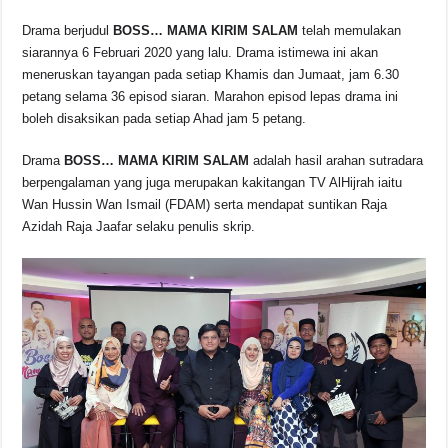
o
p
s
n
Drama berjudul
BOSS… MAMA KIRIM SALAM
telah memulakan
o
p
k
siarannya 6 Februari 2020 yang lalu. Drama istimewa ini akan
k
meneruskan tayangan pada setiap Khamis dan Jumaat, jam 6.30
petang selama 36 episod siaran. Marahon episod lepas drama ini
boleh disaksikan pada setiap Ahad jam 5 petang.
Drama
BOSS… MAMA KIRIM SALAM
adalah hasil arahan sutradara
berpengalaman yang juga merupakan kakitangan TV AlHijrah iaitu
Wan Hussin Wan Ismail (FDAM) serta mendapat suntikan Raja
Azidah Raja Jaafar selaku penulis skrip.