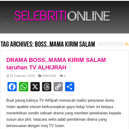
Tag Archives:
BOSS..MAMA KIRIM SALAM
DRAMA BOSS..MAMA KIRIM SALAM
taruhan TV ALHIJRAH
15 Februari, 2020
HIBURAN
0
F
W
X
T
C
S
a
h
hr
o
h
Buat julung kalinya TV AlHijrah memecah tradisi penyiaran dunia
c
at
e
p
ar
Islam apabila stesen berkonsepkan gaya hidup Islam ini berjaya
e
s
a
y
e
menerbitkan sendiri sebuah drama yang memberi penekanan kepada
susun atur plot, tatacara serta adab pembikinan drama yang
b
A
d
Li
bersesuaian dengan imej TV Islam.