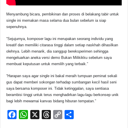
Menyambung bicara, pembikinan dan proses di belakang tabir untuk
single ini memakan masa selama dua bulan sebelum ia siap
sepenuhnya.
“Sejujurnya, komposer lagu ini merupakan seorang individu yang
kreatif dan memiliki citarasa tinggi dalam setiap naskhah dihasilkan
olehnya. Lebih menarik, dia sanggup bereksperimen sehingga
mengeluarkan aneka versi demo Bukan Milikikku sebelum saya
membuat keputusan untuk memilih yang terbaik.”
“Harapan saya agar single ini bakal meraih tumpuan peminat sekali
gus dapat memberi sokongan terhadap sumbangan kecil hasil seni
saya bersama komposer ini. Tidak ketinggalan, saya sentiasa
berambisi tinggi untuk terus menghadirkan lagu-lagu berkonsep unik
bagi lebih mewarnai kanvas bidang hiburan tempatan.”
F
W
X
T
C
S
a
h
hr
o
h