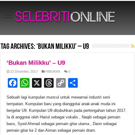
Tag Archives:
‘Bukan Milikku’ – U9
‘Bukan Milikku’ – U9
22 Disember, 2017
HIBURAN
0
F
W
X
T
C
S
a
h
hr
o
h
Sebuah lagi kumpulan muncul untuk mewarnai industri seni
c
at
e
p
ar
tempatan. Kumpulan baru yang dianggotai anak-anak muda ini
e
s
a
y
e
bergelar U9. Kumpulan U9 ditubuhkan pada pertengahan tahun 2017.
Ia di anggotai oleh Hairul sebagai vokalis , Naqib sebagai pemain
b
A
d
Li
bass, Syed Ahmad sebagai pemain gitar utama , Dann sebagai
o
p
s
n
pemain gitar ke 2 dan Aiman sebagai pemain dram.