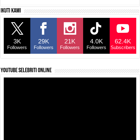
c
at
e
p
ar
Ikuti kami
e
s
a
y
e
b
A
d
Li
o
p
s
n
3K
29K
21K
4.0K
62.4K
o
p
k
Followers
Followers
Followers
Followers
Subscribers
k
YouTube selebriti online