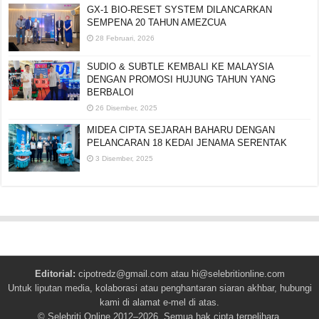
GX-1 BIO-RESET SYSTEM DILANCARKAN
SEMPENA 20 TAHUN AMEZCUA
28 Februari, 2026
SUDIO & SUBTLE KEMBALI KE MALAYSIA
DENGAN PROMOSI HUJUNG TAHUN YANG
BERBALOI
26 Disember, 2025
MIDEA CIPTA SEJARAH BAHARU DENGAN
PELANCARAN 18 KEDAI JENAMA SERENTAK
3 Disember, 2025
Editorial:
cipotredz@gmail.com
atau
hi@selebritionline.com
Untuk liputan media, kolaborasi atau penghantaran siaran akhbar, hubungi
kami di alamat e-mel di atas.
© Selebriti Online 2012–2026. Semua hak cipta terpelihara.