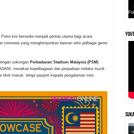
Fo
YouT
Putra kini bersedia menjadi pentas utama bagi acara
r
n istimewa yang menghimpunkan barisan artis pelbagai genre
engan sokongan
Perbadanan Stadium Malaysia (PSM)
MADANI
, meraikan kepelbagaian dan perpaduan melalui muzik
r tiket masuk, tetapi pasport kepada pengalaman seni
.
SUKA