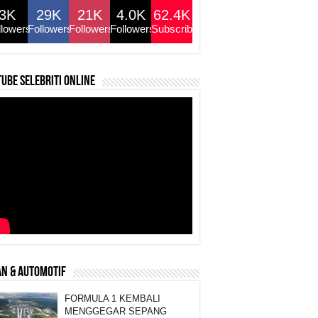
3K
29K
21K
4.0K
62.4K
llowers
Followers
Followers
Followers
Subscribers
ube selebriti online
N & AUTOMOTIF
FORMULA 1 KEMBALI
MENGGEGAR SEPANG