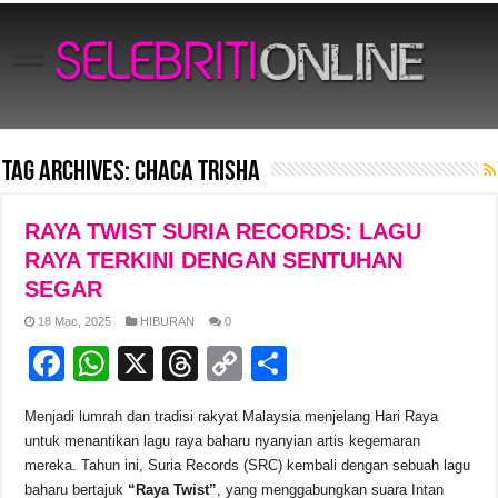
Tag Archives:
Chaca Trisha
RAYA TWIST SURIA RECORDS: LAGU
RAYA TERKINI DENGAN SENTUHAN
SEGAR
18 Mac, 2025
HIBURAN
0
F
W
X
T
C
S
a
h
hr
o
h
Menjadi lumrah dan tradisi rakyat Malaysia menjelang Hari Raya
c
at
e
p
ar
untuk menantikan lagu raya baharu nyanyian artis kegemaran
e
s
a
y
e
mereka. Tahun ini, Suria Records (SRC) kembali dengan sebuah lagu
baharu bertajuk
“Raya Twist”
, yang menggabungkan suara Intan