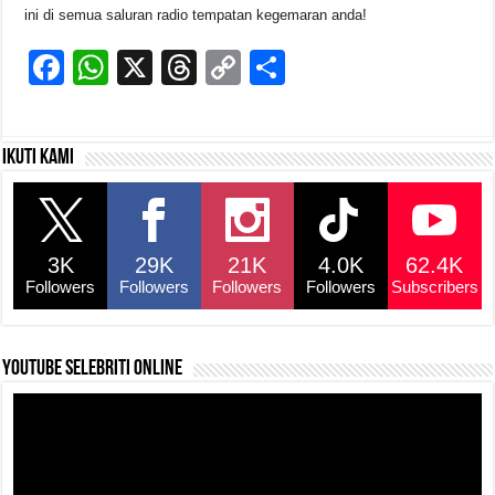
ini di semua saluran radio tempatan kegemaran anda!
F
W
X
T
C
S
a
h
hr
o
h
c
at
e
p
ar
Ikuti kami
e
s
a
y
e
b
A
d
Li
o
p
s
n
3K
29K
21K
4.0K
62.4K
o
p
k
Followers
Followers
Followers
Followers
Subscribers
k
YouTube selebriti online