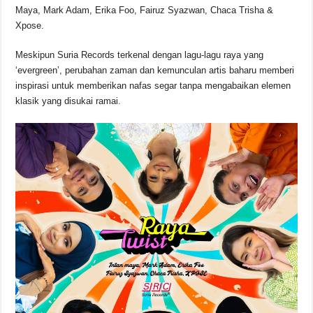
b
A
d
Li
Maya, Mark Adam, Erika Foo, Fairuz Syazwan, Chaca Trisha &
o
p
s
n
Xpose.
o
p
k
Meskipun Suria Records terkenal dengan lagu-lagu raya yang
k
‘evergreen’, perubahan zaman dan kemunculan artis baharu memberi
inspirasi untuk memberikan nafas segar tanpa mengabaikan elemen
klasik yang disukai ramai.