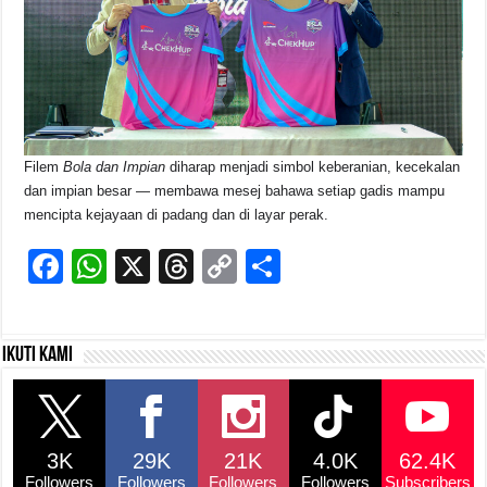
Filem
Bola dan Impian
diharap menjadi simbol keberanian, kecekalan
dan impian besar — membawa mesej bahawa setiap gadis mampu
mencipta kejayaan di padang dan di layar perak.
F
W
X
T
C
S
a
h
hr
o
h
c
at
e
p
ar
Ikuti kami
e
s
a
y
e
b
A
d
Li
o
p
s
n
3K
29K
21K
4.0K
62.4K
o
p
k
Followers
Followers
Followers
Followers
Subscribers