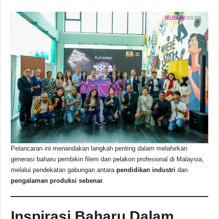
b
A
d
Li
o
p
s
n
o
p
k
k
Pelancaran ini menandakan langkah penting dalam melahirkan
generasi baharu pembikin filem dan pelakon profesional di Malaysia,
melalui pendekatan gabungan antara
pendidikan industri
dan
pengalaman produksi sebenar
.
Inspirasi Baharu Dalam