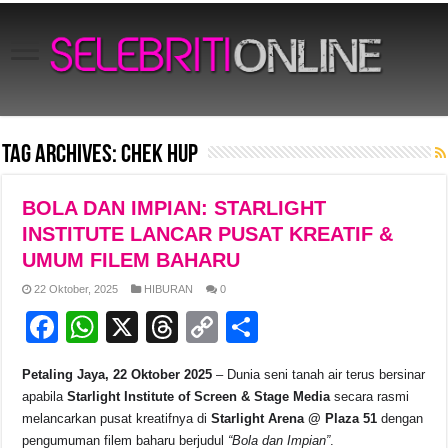
Tag Archives:
Chek Hup
BOLA DAN IMPIAN: STARLIGHT
INSTITUTE LANCAR PUSAT KREATIF &
UMUM FILEM BAHARU
22 Oktober, 2025
HIBURAN
0
F
W
X
T
C
S
a
h
hr
o
h
Petaling Jaya, 22 Oktober 2025
– Dunia seni tanah air terus bersinar
c
at
e
p
ar
apabila
Starlight Institute of Screen & Stage Media
secara rasmi
e
s
a
y
e
melancarkan pusat kreatifnya di
Starlight Arena @ Plaza 51
dengan
pengumuman filem baharu berjudul
“Bola dan Impian”
.